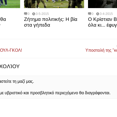
0
3-5-2015
0
3-4-2015
 θα
Ζήτημα πολιτικής: Η βία
Ο Κρίστιαν 
ν
στα γήπεδα
όλα κι... έφυγ
ΟΥΛ-ΓΚΟΛ!
Υποστολή της "κ
ΧΟΛΊΟΥ
τείτε τη μαζί μας.
 υβριστικό και προσβλητικό περιεχόμενο θα διαγράφονται.