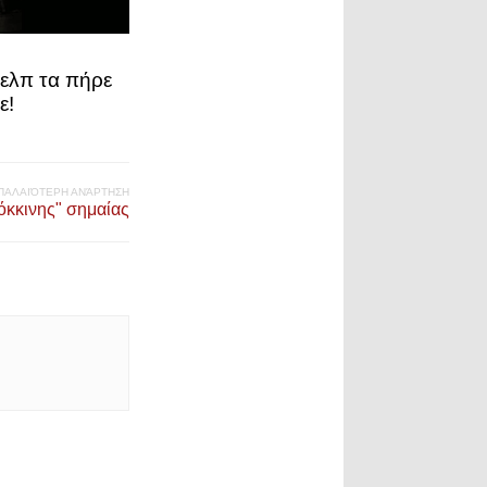
Βελπ τα πήρε
ε!
ΠΑΛΑΙΌΤΕΡΗ ΑΝΆΡΤΗΣΗ
όκκινης" σημαίας