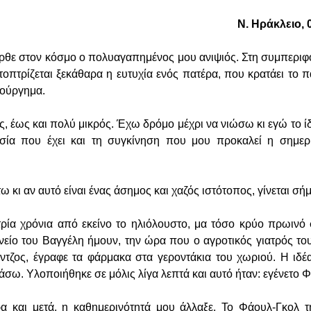
Ν. Ηράκλειο, 
ήρθε στον κόσμο ο πολυαγαπημένος μου ανιψιός. Στη συμπερι
τοπτρίζεται ξεκάθαρα η ευτυχία ενός πατέρα, που κρατάει το πα
μιούργημα.
ρός, έως και πολύ μικρός. Έχω δρόμο μέχρι να νιώσω κι εγώ το 
ασία που έχει και τη συγκίνηση που μου προκαλεί η σημερ
τω κι αν αυτό είναι ένας άσημος και χαζός ιστότοπος, γίνεται σ
ρία χρόνια από εκείνο το ηλιόλουστο, μα τόσο κρύο πρωινό 
νείο του Βαγγέλη ήμουν, την ώρα που ο αγροτικός γιατρός το
τζος, έγραφε τα φάρμακα στα γεροντάκια του χωριού. Η ιδέ
ιάσω. Υλοποιήθηκε σε μόλις λίγα λεπτά και αυτό ήταν: εγένετο 
ρα και μετά, η καθημερινότητά μου άλλαξε. Το Φάουλ-Γκολ 