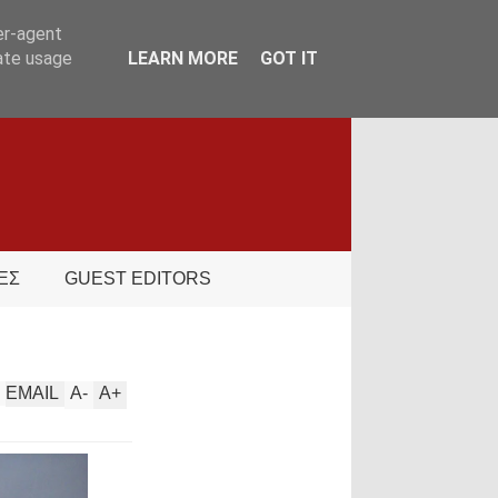
er-agent
rate usage
LEARN MORE
GOT IT
ΕΣ
GUEST EDITORS
EMAIL
A
-
A
+