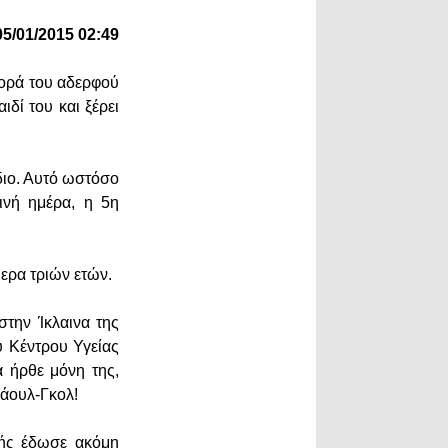
05/01/2015 02:49
φορά του αδερφού
ιδί του και ξέρει
ίδιο. Αυτό ωστόσο
ινή ημέρα, η 5η
ήμερα τριών ετών.
στην Ίκλαινα της
υ Κέντρου Υγείας
α ήρθε μόνη της,
Φάουλ-Γκολ!
τής έδωσε ακόμη