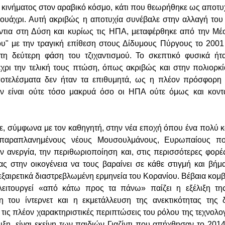
ύ κινήματος στον αραβικό κόσμο, κάτι που θεωρήθηκε ως αποτυ
αουάχρι. Αυτή ακριβώς η αποτυχία συνέβαλε στην αλλαγή το
ντια στη Δύση και κυρίως τις ΗΠΑ, μεταφέρθηκε από την Μέ
ου" με την τραγική επίθεση στους Δίδυμους Πύργους το 2001
 τη δεύτερη φάση του τζιχαντισμού. Το σκεπτικό φυσικά ή
χρι την τελική τους πτώση, όπως ακριβώς και στην πολιορκί
ποτελέσματα δεν ήταν τα επιθυμητά, ως η πλέον πρόσφορη
ν είναι ούτε τόσο μακρυά όσο οι ΗΠΑ ούτε όμως και κον
, σύμφωνα με τον καθηγητή, στην νέα εποχή όπου ένα πολύ 
 παραπλανημένους νέους Μουσουλμάνους, Ευρωπαίους πολ
ν ανεργία, την περιθωριοποίηση και, στις περισσότερες φορές
ας στην οικογένεια να τους βαραίνει σε κάθε στιγμή και βήμ
εξαιρετικά διαστρεβλωμένη ερμηνεία του Κορανίου. Βέβαια κομβ
λειτουργεί «από κάτω προς τα πάνω» παίζει η εξέλιξη της
η του ίντερνετ και η εκμετάλλευση της ανεκτικότητας της 
 τις πλέον χαρακτηριστικές περιπτώσεις του ρόλου της τεχνολο
ιξη, είναι εκείνη των παιδιών Γιαζίντι που απήχθησαν το 201