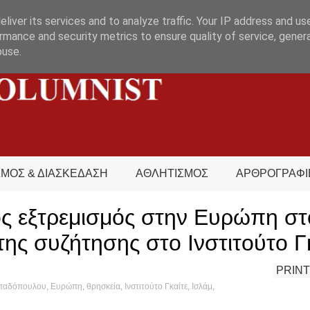
liver its services and to analyze traffic. Your IP address and us
rmance and security metrics to ensure quality of service, gene
buse.
ΣΜΟΣ & ΔΙΑΣΚΕΔΑΣΗ
ΑΘΛΗΤΙΣΜΟΣ
ΑΡΘΡΟΓΡΑΦΙ
ός εξτρεμισμός στην Ευρώπη στ
της συζήτησης στο Ινστιτούτο Γ
PRINT
απαδόπουλου
,
Ευρώπη
,
θρησκεία
,
Ινστιτούτο Γκαίτε
,
Ισλάμ
,
,
What's hot?