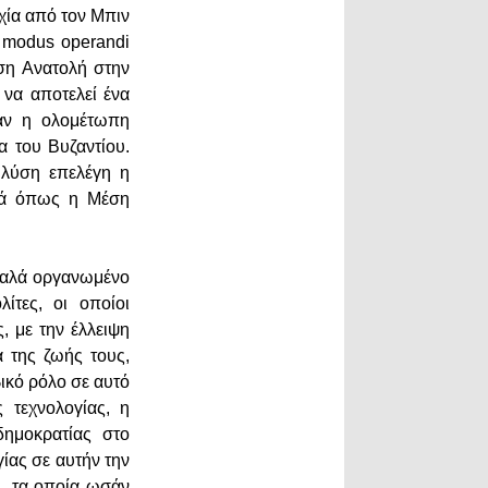
χία από τον Μπιν
υ modus operandi
ση Ανατολή στην
 να αποτελεί ένα
ταν η ολομέτωπη
α του Βυζαντίου.
 λύση επελέγη η
τά όπως η Μέση
καλά οργανωμένο
ίτες, οι οποίοι
, με την έλλειψη
α της ζωής τους,
ικό ρόλο σε αυτό
 τεχνολογίας, η
δημοκρατίας στο
γίας σε αυτήν την
4, τα οποία ωσάν