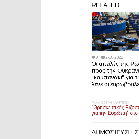
RELATED
0
2-16-2022
Οι απειλές της Ρω
προς την Ουκραν
"καμπανάκι" για τ
λένε οι ευρωβουλ
ΠΑΛΑΙΌΤΕΡΗ ΑΝΆΡΤΗΣΗ
"Θρησκευτικός Ριζοσ
για την Ευρώπη" στο 
ΔΗΜΟΣΊΕΥΣΗ Σ