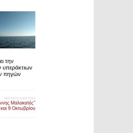
ει την
ν υπεράκτιων
ν πηγών
ΝΕΌΤΕΡΗ ΑΝΆΡΤΗΣΗ
άννης Μαλακατές"
8 και 9 Οκτωβρίου