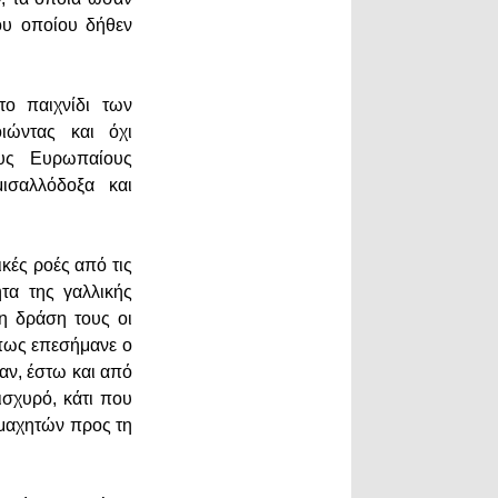
του οποίου δήθεν
το παιχνίδι των
οιώντας και όχι
ους Ευρωπαίους
ισαλλόδοξα και
ικές ροές από τις
τα της γαλλικής
τη δράση τους οι
όπως επεσήμανε ο
αν, έστω και από
ισχυρό, κάτι που
 μαχητών προς τη