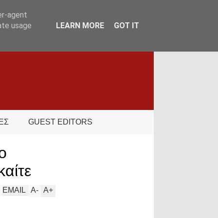
er-agent
rate usage
LEARN MORE
GOT IT
ΕΣ
GUEST EDITORS
ο
καίτε
EMAIL
A
-
A
+