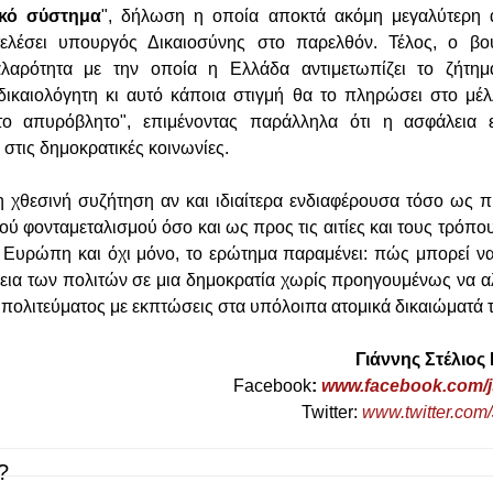
ικό σύστημα
", δήλωση η οποία αποκτά ακόμη μεγαλύτερη 
τελέσει υπουργός Δικαιοσύνης στο παρελθόν. Τέλος, ο β
λαρότητα με την οποία η Ελλάδα αντιμετωπίζει το ζήτημ
αδικαιολόγητη κι αυτό κάποια στιγμή θα το πληρώσει στο μέ
 απυρόβλητο", επιμένοντας παράλληλα ότι η ασφάλεια ε
 στις δημοκρατικές κοινωνίες.
 χθεσινή συζήτηση αν και ιδιαίτερα ενδιαφέρουσα τόσο ως π
ού φονταμεταλισμού όσο και ως προς τις αιτίες και τους τρόπο
 Ευρώπη και όχι μόνο, το ερώτημα παραμένει: πώς μπορεί να
εια των πολιτών σε μια δημοκρατία χωρίς προηγουμένως να α
 πολιτεύματος με εκπτώσεις στα υπόλοιπα ατομικά δικαιώματά 
Γιάννης Στέλιο
Facebook
:
www.facebook.com/
Twitter:
www.twitter.com
?