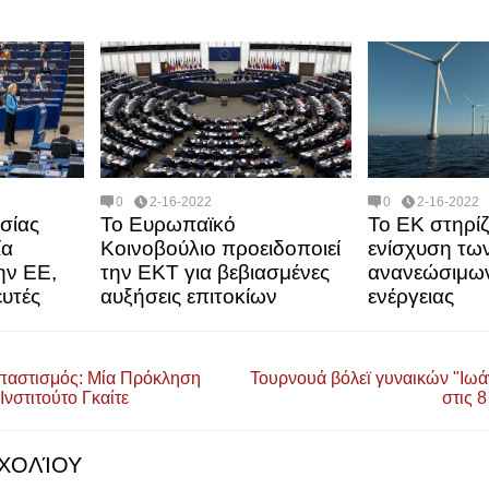
0
2-16-2022
0
2-16-2022
σίας
Το Ευρωπαϊκό
Το ΕΚ στηρίζ
ία
Κοινοβούλιο προειδοποιεί
ενίσχυση τω
ην ΕΕ,
την ΕΚΤ για βεβιασμένες
ανανεώσιμω
ευτές
αυξήσεις επιτοκίων
ενέργειας
παστισμός: Μία Πρόκληση
Τουρνουά βόλεϊ γυναικών "Ιω
Ινστιτούτο Γκαίτε
στις 
ΧΟΛΊΟΥ