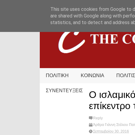
HOME
ΟΡΟΙ ΧΡΗΣΗΣ
ΕΠΙΚΟΙΝΩΝΙΑ
This site uses cookies from Google to de
are shared with Google along with perfo
statistics, and to detect and address a
ΠΟΛΙΤΙΚΗ
ΚΟΙΝΩΝΙΑ
ΠΟΛΙΤΙ
ΣΥΝΕΝΤΕΥΞΕΙΣ
Ο ισλαμικ
επίκεντρο 
Reply
Άρθρα Γιάννη Στέλιου Π
πολιτική
,
ριζοσπαστισμός
Σεπτεμβρίου 30, 2016