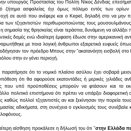
ώην υπουργός Προστασίας του Πολίτη Νίκος Δένδιας επεσήμα
αρό ζήτημα ασφαλείας όχι όμως πόλεμο εντός των ορίων 
χή σε αυτό που ανέφερε και ο Kepel, δηλαδή στο να μην πέ
δα των τζιχαντιστών περιθωριοποιώντας τους μουσουλμάνους
 η σημασία της θρησκείας είναι τεράστια, δυνάμενη να αλλάξει
ολιτικές δομές ενώ ιδιαίτερη έμφαση έδωσε στην αμερικανική α
αρωτήθηκε με ποια λογική άνθρωποι εξαιρετικά ευφυείς όπω
ι οδήγησαν τον πρόεδρο Μπους στην "ακατανόητη εισβολή στο Ι
ιόλου στην εν γένει περιοχή.
παρατήρησε ότι το νομικό πλαίσιο ασύλου έχει σοβαρά μειο
υπόθεση ότι θα αφορούσε εκατοντάδες ή μερικές χιλιάδες α
δες που υπό προϋποθέσεις μπορούν να φτάσουν και το εκ
λλο πολιτικό επιστήμονα ότι πρέπει να υπάρξει διαφορετική 
ς καθώς πολλοί τζιχαντιστές αν και ξεκίνησαν την πορεία του
μασίας αδικήματα, στη συνέχεια ο εγκλεισμός τους συνέβαλε 
ολοφόνους.
ιαίτερη αίσθηση προκάλεσε η δήλωσή του ότι "
στην Ελλάδα πα