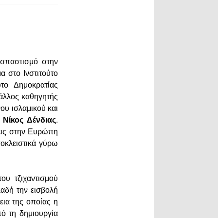
οσπαστισμό στην
 στο Ινστιτούτο
ύτο Δημοκρατίας
Γάλλος καθηγητής
ου ισλαμικού και
η
Νίκος Δένδιας
.
σεις στην Ευρώπη
ποκλειστικά γύρω
ου τζιχαντισμού
λαδή την εισβολή
εια της οποίας η
πό τη δημιουργία