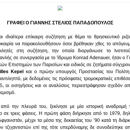
ΓΡΑΦΕΙ Ο ΓΙΑΝΝΗΣ ΣΤΕΛΙΟΣ ΠΑΠΑΔΟΠΟΥΛΟΣ
ι ιδιαίτερα επίκαιρη συζήτηση με θέμα το θρησκευτικό ριζ
καιρία να παρακολουθήσουν όσοι βρέθηκαν χθες το απόγευμα
ομιλητές στη συζήτηση, την οποία διοργάνωσε το Ινστιτο
νλής σε συνεργασία με το Ίδρυμα Konrad Adenauer, ήταν ο 
ικών Επιστημών των Παρισίων και ειδικός σε ζητήματα σύγχρον
illes Kepel
και ο πρώην υπουργός Προστασίας του Πολίτ
 αντιληπτό, με δεδομένες τις πρόσφατες τρομοκρατικές επιθέ
IS, οι εισηγήσεις και οι αναλύσεις περιεστράφησαν σχεδόν α
ρεμισμό.
από την πλευρά του, ξεκίνησε με μία ιστορική αναδρομή τ
ο σε τρεις φάσεις. Η πρώτη φάση διήρκησε από το 1979, δη
φγανιστάν, μέχρι τα μέσα της δεκαετίας του ’90 κατά τη διάρκ
ων τζιχαντιστών επί της τότε υπερδύναμης δε συνοδεύτηκε α