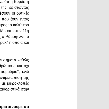
νε ότι η Ευρώπη
της εφιστώντας
σουν οι δυτικές
 που ζουν εντός
 προς το καλύτερο
ντίδραση στην 11η
ς ο Ράμσφελντ, ο
ράκ" η οποία και
νεκτήματα καθώς
νθρώπους και όχι
ατομμύριο", ενώ
αντιμετώπιση της
ς με μικροκλοπές
καθοριστικά στην
ριστάνουμε ότι