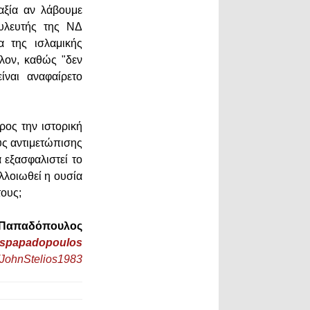
αξία αν λάβουμε
ουλευτής της ΝΔ
α της ισλαμικής
λλον, καθώς "δεν
ίναι αναφαίρετο
ρος την ιστορική
υς αντιμετώπισης
 εξασφαλιστεί το
λλοιωθεί η ουσία
τους;
ς Παπαδόπουλος
jspapadopoulos
/JohnStelios1983