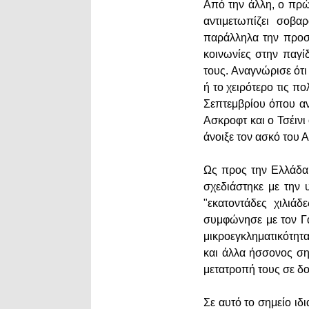
Από την άλλη, ο πρ
αντιμετωπίζει σοβ
παράλληλα την προσο
κοινωνίες στην παγί
τους. Αναγνώρισε ότι
ή το χειρότερο τις π
Σεπτεμβρίου όπου αν
Ασκροφτ και ο Τσέιν
άνοιξε τον ασκό του Α
Ως προς την Ελλάδα 
σχεδιάστηκε με την 
"εκατοντάδες χιλιά
συμφώνησε με τον Γά
μικροεγκληματικότητα
και άλλα ήσσονος ση
μετατροπή τους σε δ
Σε αυτό το σημείο ιδ