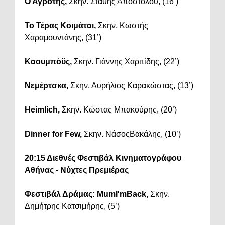
Ο Αγρότης,
Σκην. Στάθης Αποστόλου, (16’)
Το Τέρας Κοιμάται,
Σκην. Κωστής
Χαραμουντάνης, (31’)
Καουμπόϋς,
Σκην. Γιάννης Χαριτίδης, (22’)
Νεμέρτσκα,
Σκην. Αυρήλιος Καρακώστας, (13’)
Heimlich,
Σκην. Κώστας Μπακούρης, (20’)
Dinner for Few,
Σκην. ΝάσοςΒακάλης, (10’)
20:15 Διεθνές Φεστιβάλ Κινηματογράφου
Αθήνας - Νύχτες Πρεμιέρας
Φεστιβάλ Δράμας: MumI'mBack,
Σκην.
Δημήτρης Κατσιμήρης, (5’)