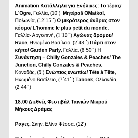
Animation Κατάλληλα για Ενήλικες:
Το τέρας/
L'Ogre,
Γαλλία, (10΄),
Μητέρα!/ OMatko!,
Πολωνία, (12΄15΄΄)
Ο μικρότερος άνδρας στον
κόσμο/ L'homme le plus petit du monde,
Γαλλία- Αργεντινή, (1΄10΄΄)
Αγώνας δρόμου/
Race,
Ηνωμένο Βασίλειο, (2΄48΄΄)
Πάρτι στον
κήπο/ Garden Party,
Γαλλία, (6΄50΄΄)
Η
Συνάντηση – Chilly Gonzales & Peaches/ The
Junction, Chilly Gonzales & Peaches,
Καναδάς, (5΄)
Ενώπιος ενωπίω/ Tête à Tête,
Ηνωμένο Βασίλειο, (7΄41΄΄)
Τaboek,
Ολλανδία,
(2΄44΄΄)
18:00 Διεθνές Φεστιβάλ Ταινιών Μικρού
Μήκους Δράμας
Ράγες,
Σκην. Ελίνα Φέσσα, (12’)