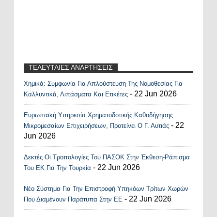
ΤΕΛΕΥΤΑΙΕΣ ΑΝΑΡΤΗΣΕΙΣ
Χημικά: Συμφωνία Για Απλούστευση Της Νομοθεσίας Για
Recent Posts Widget
- 22 Jun 2026
Καλλυντικά, Λιπάσματα Και Ετικέτες
Ευρωπαϊκή Υπηρεσία Χρηματοδοτικής Καθοδήγησης
- 22
Μικρομεσαίων Επιχειρήσεων, Προτείνει Ο Γ. Αυτιάς
Jun 2026
Δεκτές Οι Τροπολογίες Του ΠΑΣΟΚ Στην Έκθεση-Ράπισμα
- 22 Jun 2026
Του ΕΚ Για Την Τουρκία
Νέο Σύστημα Για Την Επιστροφή Υπηκόων Τρίτων Χωρών
- 22 Jun 2026
Που Διαμένουν Παράτυπα Στην ΕΕ