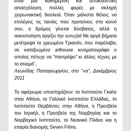
είναι μια καθημερινή και αποκλειστική
απασχόληση, πολλές φορές με σκληρή
χειρωνακτική δουλειά. Όταν μάλιστα θέλεις να
επιλέγεις τις ταινίες που προτείνεις στο κοινό
σου, ο δρόμος γίνεται δύσβατος, αλλά η
ικανοποίηση αγγίζει την ευτυχία! Με αργά βήματα
μετέτρεψα το χρεωμένο Τριανόν, που παρέλαβα,
σε καταξιωμένο arthouse κινηματογράφο ο
οποίος πέτυχε να “παντρέψει” κι άλλες τέχνες με
το σινεμά",
Λεωνίδας Παπαγεωργίου, στο "«α", Δεκέμβριος
2011
Το αφιέρωμα υποστηρίζουν: το Ινστιτούτο Γκαίτε
στην Αθήνα, το Γαλλικό Ινστιτούτο Ελλάδας, το
Ινστιτούτο Θερβάντες στην Αθήνα, η Πρεσβεία
του Ισραήλ, η Πρεσβεία της Νορβηγίας και το
Νορβηγικό Ινστιτούτο, το Νεανικό Πλάνο και η
εταιρία διανομής Seven Films.