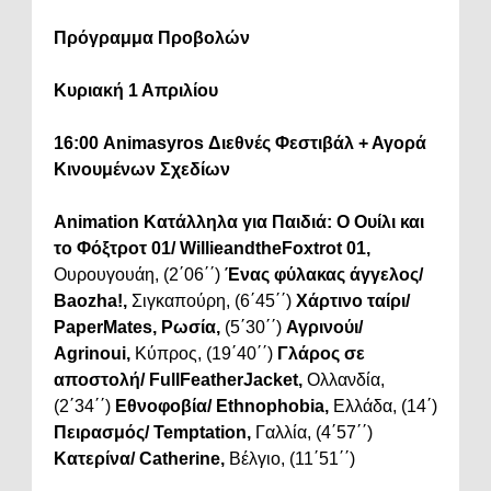
Πρόγραμμα Προβολών
Κυριακή 1 Απριλίου
16:00
Animasyros Διεθνές Φεστιβάλ + Αγορά
Κινουμένων Σχεδίων
Animation Κατάλληλα για Παιδιά:
O Ουίλι και
το Φόξτροτ 01/ WillieandtheFoxtrot 01,
Ουρουγουάη, (2΄06΄΄)
Ένας φύλακας άγγελος/
Baozha!,
Σιγκαπούρη, (6΄45΄΄)
Χάρτινο ταίρι/
PaperMates, Ρωσία,
(5΄30΄΄)
Αγρινούι/
Agrinoui,
Κύπρος, (19΄40΄΄)
Γλάρος σε
αποστολή/ FullFeatherJacket,
Ολλανδία,
(2΄34΄΄)
Εθνοφοβία/ Ethnophobia,
Ελλάδα, (14΄)
Πειρασμός/ Temptation,
Γαλλία, (4΄57΄΄)
Κατερίνα/ Catherine,
Βέλγιο, (11΄51΄΄)