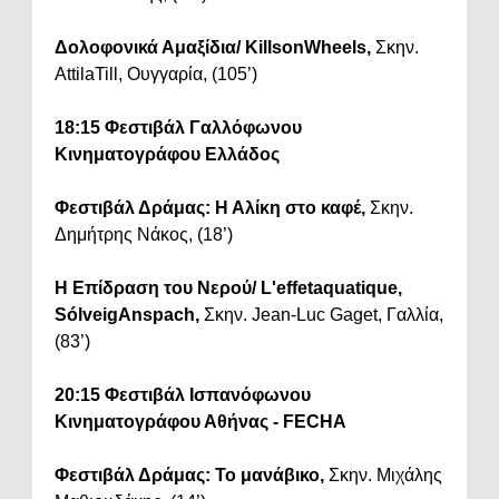
Δολοφονικά Αμαξίδια/ KillsonWheels,
Σκην.
AttilaTill, Ουγγαρία, (105’)
18:15 Φεστιβάλ Γαλλόφωνου
Κινηματογράφου Ελλάδος
Φεστιβάλ Δράμας: Η Αλίκη στο καφέ,
Σκην.
Δημήτρης Νάκος, (18’)
Η Επίδραση του Νερού/ L'effetaquatique,
SólveigAnspach,
Σκην. Jean-Luc Gaget, Γαλλία,
(83’)
20:15 Φεστιβάλ Ισπανόφωνου
Κινηματογράφου Αθήνας - FECHA
Φεστιβάλ Δράμας:
Το μανάβικο,
Σκην. Μιχάλης