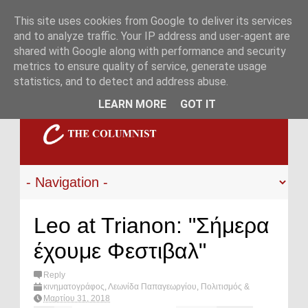
This site uses cookies from Google to deliver its services
and to analyze traffic. Your IP address and user-agent are
shared with Google along with performance and security
metrics to ensure quality of service, generate usage
statistics, and to detect and address abuse.
LEARN MORE
GOT IT
Leo at Trianon: "Σήμερα
έχουμε Φεστιβαλ"
Reply
κινηματογράφος
,
Λεωνίδα Παπαγεωργίου
,
Πολιτισμός &
Διασκέδαση
,
ταινίες
,
φεστιβαλ
,
What's hot?
Μαρτίου 31, 2018