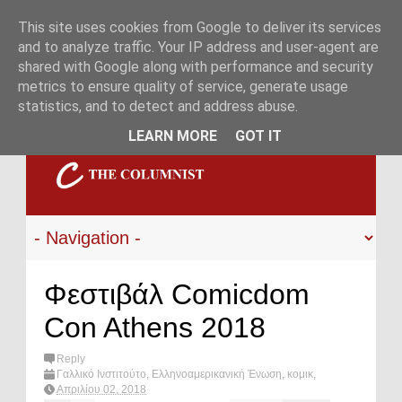
This site uses cookies from Google to deliver its services
and to analyze traffic. Your IP address and user-agent are
shared with Google along with performance and security
metrics to ensure quality of service, generate usage
statistics, and to detect and address abuse.
LEARN MORE
GOT IT
Φεστιβάλ Comicdom
Con Athens 2018
Reply
Γαλλικό Ινστιτούτο
,
Ελληνοαμερικανική Ένωση
,
κομικ
,
Πολιτισμός & Διασκέδαση
,
φεστιβαλ
,
Comicdom Con
Απριλίου 02, 2018
Athens
,
What's hot?