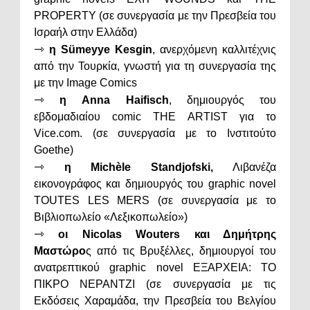
PROPERTY (σε συνεργασία με την Πρεσβεία του
Ισραήλ στην Ελλάδα)
⇾
η Sümeyye Kesgin
, ανερχόμενη καλλιτέχνις
από την Τουρκία, γνωστή για τη συνεργασία της
με την Image Comics
⇾
η Anna Haifisch
, δημιουργός του
εβδομαδιαίου comic THE ARTIST για το
Vice.com. (σε συνεργασία με το Ινστιτούτο
Goethe)
⇾
η Michèle Standjofski,
Λιβανέζα
εικονογράφος και δημιουργός του graphic novel
TOUTES LES MERS (σε συνεργασία με το
Βιβλιοπωλείο «Λεξικοπωλείο»)
⇾
οι Nicolas Wouters και Δημήτρης
Μαστώρο
ς από τις Βρυξέλλες, δημιουργοί του
ανατρεπτικού graphic novel ΕΞΑΡΧΕΙΑ: ΤΟ
ΠΙΚΡΟ ΝΕΡΑΝΤΖΙ (σε συνεργασία με τις
Εκδόσεις Χαραμάδα, την Πρεσβεία του Βελγίου