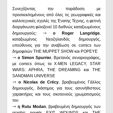
Συνεχίζοντας την παράδοση με
προσκεκλημένους από όλες τις γεωγραφικές και
καλλιτεχνικές σχολές της Ένατης Τέχνης, η φετινή
διοργάνωση φιλοξενεί 10 διεθνώς καταξιωμένους
⇾
δημιουργούς:
ο Roger Langridge
,
καταξιωμένος Νεοζηλανδός δημιουργός,
υπεύθυνος για την αναβίωση σε comics των
δημοφιλών ΤΗΕ MUPPET SHOW και POPEYE
⇾
ο Simon Spurrier
, Βρετανός σεναριογράφος,
με comics όπως τα X-MEN LEGACY, STAR
WARS: APHRA, ΤΗΕ DREAMING και THE
SANDMAN UNIVERSE
⇾
ο Nicolas de Crécy
, βραβευμένος Γάλλος
δημιουργός, διάσημος για τους ασυνήθιστους
χαρακτήρες και τους σκοτεινούς χρωματισμούς
του
⇾
η Rutu Modan
, βραβευμένη δημιουργός των
graphic novels EXIT WOUNDS και THE