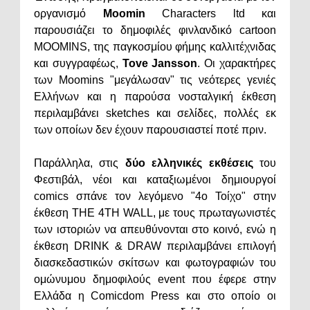
οργανισμό
Moomin
Characters ltd και
παρουσιάζει το δημοφιλές φινλανδικό cartoon
MOOMINS, της παγκοσμίου φήμης καλλιτέχνιδας
και συγγραφέως,
Tove Jansson
. Οι χαρακτήρες
των Moomins "μεγάλωσαν" τις νεότερες γενιές
Ελλήνων και η παρούσα νοσταλγική έκθεση
περιλαμβάνει sketches και σελίδες, πολλές εκ
των οποίων δεν έχουν παρουσιαστεί ποτέ πριν.
Παράλληλα, στις
δύο ελληνικές εκθέσεις
του
Φεστιβάλ, νέοι και καταξιωμένοι δημιουργοί
comics σπάνε τον λεγόμενο "4ο Τοίχο" στην
έκθεση ΤΗΕ 4ΤΗ WALL, με τους πρωταγωνιστές
των ιστοριών να απευθύνονται στο κοινό, ενώ η
έκθεση DRINK & DRAW περιλαμβάνει επιλογή
διασκεδαστικών σκίτσων και φωτογραφιών του
ομώνυμου δημοφιλούς event που έφερε στην
Ελλάδα η Comicdom Press και στο οποίο οι