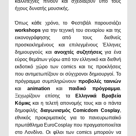
καλλιτέχνες πίνουν και σχεδιάζουν υπό τους
ήχους δυνατής μουσικής.
Όπως κάθε χρόνο, το Φεστιβάλ παρουσιάζει
workshops
για την τεχνική του σεναρίου και της
εικονογράφησης από τους διεθνείς
προσκεκλημένους και επιλεγμένους Έλληνες
δημιουργούς και
ανοιχτές συζητήσεις
για ένα
εύρος θεμάτων γύρω από τον ελληνικό και διεθνή
εκδοτικό χώρο των comics και τις προκλήσεις
που αντιμετωπίζουν οι σύγχρονοι δημιουργοί. Το
πρόγραμμα συμπληρώνουν
προβολές ταινιών
και
animation
και
παιδικό πρόγραμμα
.
Ξεχωρίζουν επίσης τα
Ελληνικά Βραβεία
Κόμικς
και η τελετή απονομής τους και ο πάντα
δημοφιλής
διαγωνισμός Comicdom Cosplay
,
εθνικός προκριματικός για το πανευρωπαϊκό
πρωτάθλημα EuroCosplay που πραγματοποιείται
στο Λονδίνο. Οι φίλοι των comics μπορούν να