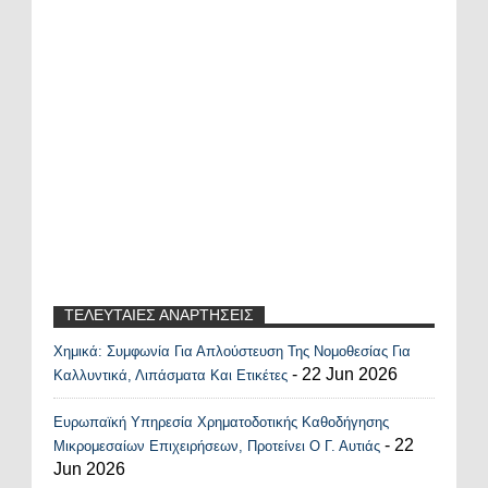
ΤΕΛΕΥΤΑΙΕΣ ΑΝΑΡΤΗΣΕΙΣ
Χημικά: Συμφωνία Για Απλούστευση Της Νομοθεσίας Για
Recent Posts Widget
- 22 Jun 2026
Καλλυντικά, Λιπάσματα Και Ετικέτες
Ευρωπαϊκή Υπηρεσία Χρηματοδοτικής Καθοδήγησης
- 22
Μικρομεσαίων Επιχειρήσεων, Προτείνει Ο Γ. Αυτιάς
Jun 2026