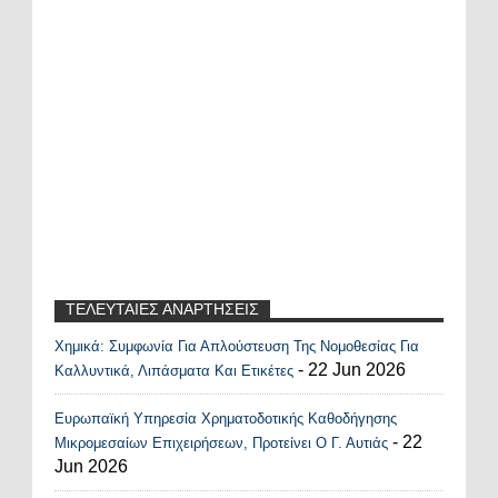
ΤΕΛΕΥΤΑΙΕΣ ΑΝΑΡΤΗΣΕΙΣ
Χημικά: Συμφωνία Για Απλούστευση Της Νομοθεσίας Για
Recent Posts Widget
- 22 Jun 2026
Καλλυντικά, Λιπάσματα Και Ετικέτες
Ευρωπαϊκή Υπηρεσία Χρηματοδοτικής Καθοδήγησης
- 22
Μικρομεσαίων Επιχειρήσεων, Προτείνει Ο Γ. Αυτιάς
Jun 2026