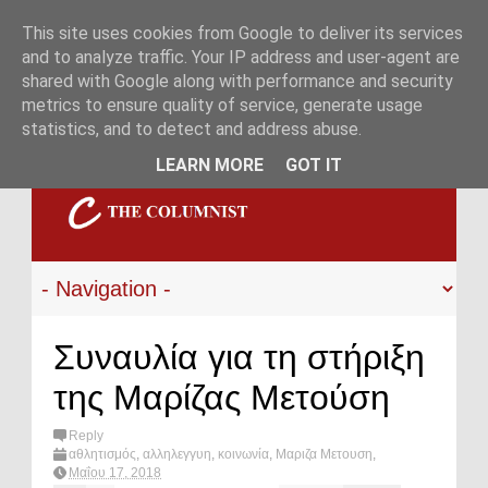
This site uses cookies from Google to deliver its services
and to analyze traffic. Your IP address and user-agent are
shared with Google along with performance and security
metrics to ensure quality of service, generate usage
statistics, and to detect and address abuse.
LEARN MORE
GOT IT
Συναυλία για τη στήριξη
της Μαρίζας Μετούση
Reply
αθλητισμός
,
αλληλεγγυη
,
κοινωνία
,
Μαριζα Μετουση
,
Πολιτισμός & Διασκέδαση
,
συναυλια
,
What's hot?
Μαΐου 17, 2018