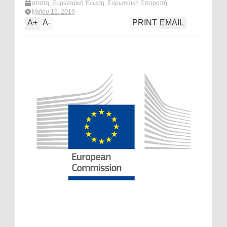
απατη
,
Ευρωπαϊκή Ένωση
,
Ευρωπαϊκή Επιτροπή
,
Ευρώπη
,
κοινωνία
,
Μοσκοβισι
,
οικονομία
,
ΦΠΑ
,
What's
Μαΐου 16, 2019
hot?
A
+
A
-
PRINT
EMAIL