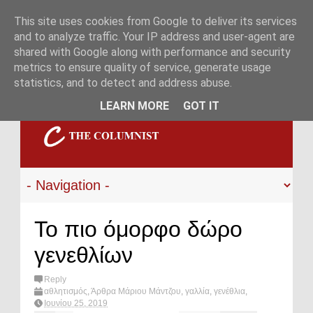
This site uses cookies from Google to deliver its services
and to analyze traffic. Your IP address and user-agent are
shared with Google along with performance and security
metrics to ensure quality of service, generate usage
statistics, and to detect and address abuse.
LEARN MORE
GOT IT
Το πιο όμορφο δώρο
γενεθλίων
Reply
αθλητισμός
,
Άρθρα Μάριου Μάντζου
,
γαλλία
,
γενέθλια
,
Εθνική
,
Ελλάδα
,
ποδόσφαιρο
,
Χαριστέας
,
Euro 2004
,
Ιουνίου 25, 2019
What's hot?