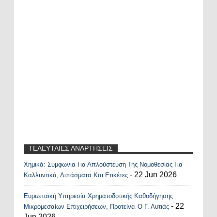
ΤΕΛΕΥΤΑΙΕΣ ΑΝΑΡΤΗΣΕΙΣ
Χημικά: Συμφωνία Για Απλούστευση Της Νομοθεσίας Για
Recent Posts Widget
- 22 Jun 2026
Καλλυντικά, Λιπάσματα Και Ετικέτες
Ευρωπαϊκή Υπηρεσία Χρηματοδοτικής Καθοδήγησης
- 22
Μικρομεσαίων Επιχειρήσεων, Προτείνει Ο Γ. Αυτιάς
Jun 2026