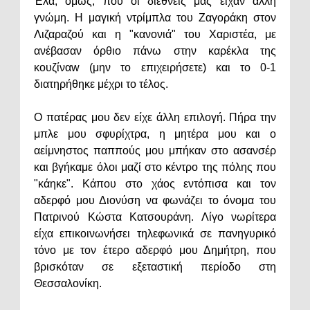
Έλα, όμως, που οι διεθνείς μας είχαν άλλη
γνώμη. Η μαγική ντρίμπλα του Ζαγοράκη στον
Λιζαραζού και η "κανονιά" του Χαριστέα, με
ανέβασαν όρθιο πάνω στην καρέκλα της
κουζίναw (μην το επιχειρήσετε) και το 0-1
διατηρήθηκε μέχρι το τέλος.
Ο πατέρας μου δεν είχε άλλη επιλογή. Πήρα την
μπλε μου σφυρίχτρα, η μητέρα μου και ο
αείμνηστος παππούς μου μπήκαν στο ασανσέρ
και βγήκαμε όλοι μαζί στο κέντρο της πόλης που
"κάηκε". Κάπου στο χάος εντόπισα και τον
αδερφό μου Διονύση να φωνάζει το όνομα του
Πατρινού Κώστα Κατσουράνη. Λίγο νωρίτερα
είχα επικοινωνήσει τηλεφωνικά σε πανηγυρικό
τόνο με τον έτερο αδερφό μου Δημήτρη, που
βρισκόταν σε εξεταστική περίοδο στη
Θεσσαλονίκη.