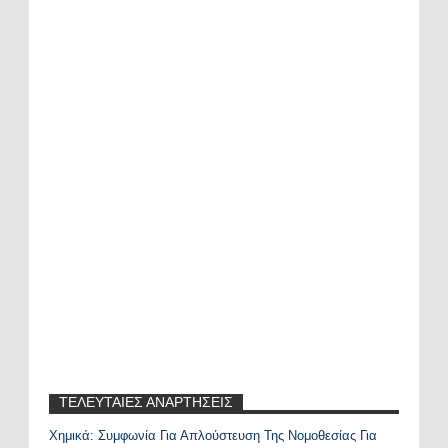
ΤΕΛΕΥΤΑΙΕΣ ΑΝΑΡΤΗΣΕΙΣ
Χημικά: Συμφωνία Για Απλούστευση Της Νομοθεσίας Για
Recent Posts Widget