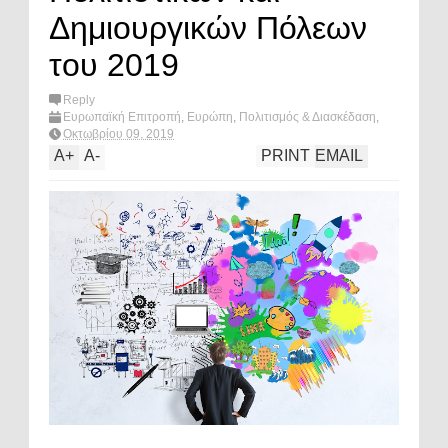
Δημιουργικών Πόλεων
του 2019
Reply
Ευρωπαϊκή Επιτροπή
,
Ευρώπη
,
Πολιτισμός & Διασκέδαση
,
What's hot?
Οκτωβρίου 09, 2019
A
+
A
-
PRINT
EMAIL