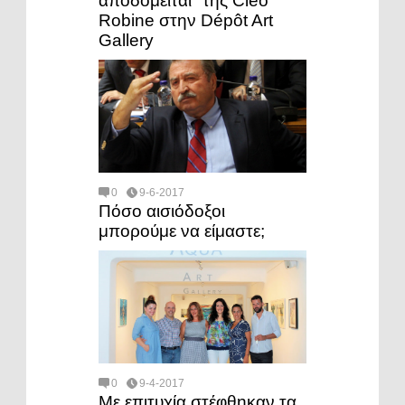
αποδομείται" της Cléo
Robine στην Dépôt Art
Gallery
0
9-6-2017
Πόσο αισιόδοξοι
μπορούμε να είμαστε;
0
9-4-2017
Με επιτυχία στέφθηκαν τα