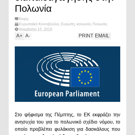
Πολωνία
Reply
Ευρωπαϊκό Κοινοβούλιο
,
Ευρώπη
,
κοινωνία
,
Πολωνία
,
What's hot?
Νοεμβρίου 15, 2019
A
+
A
-
PRINT
EMAIL
Στο ψήφισμα της Πέμπτης, το ΕΚ εκφράζει την
ανησυχία του για το πολωνικό σχέδιο νόμου, το
οποίο προβλέπει φυλάκιση για δασκάλους που