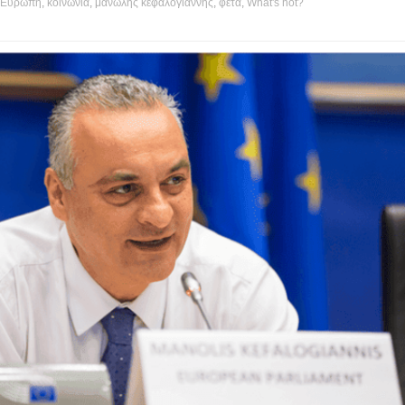
Ευρώπη
,
κοινωνία
,
μανωλης κεφαλογιαννης
,
φετα
,
What's hot?