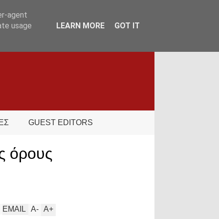
er-agent
rate usage
LEARN MORE
GOT IT
ΕΣ
GUEST EDITORS
ς όρους
EMAIL
A
-
A
+