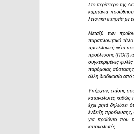
Στο περίπτερο της Λε
καμπάνια προώθησης
λετονική εταιρεία μ
Μεταξύ των προϊόν
παραπλανητικό τίτλ
την ελληνική φέτα π
προέλευσης (ΠΟΠ) κα
συγκεκριμένες φυλές
παρόμοιας σύστασης 
άλλη διαδικασία από
Υπήρχαν, επίσης συσ
καταναλωτές καθώς π
έχει ρητά δηλώσει ότ
ένδειξη προέλευσης, 
για προϊόντα που π
καταναλωτές.