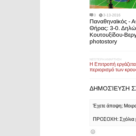
0
3-13-2016
Παναθηναϊκός - 
Θήρας: 3-0. Δηλώ
Κουτουξίδου-Βεργ
photostory
ΝΕΌΤΕΡΗ ΑΝΆΡΤΗΣΗ
Η Επιτροπή εργάζεται
περιορισμό των κρου
ΔΗΜΟΣΊΕΥΣΗ Σ
Έχετε άποψη; Μοιρασ
ΠΡΟΣΟΧΗ: Σχόλια με