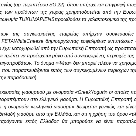
τονίας (αρ. περιπτέρου SG 22), όπου υπήρχε και επιγραφή πως
 των προϊόντων της χώρας χρηματοδοτείται από την Ευρ
ε επωνυμία TUKUMAPIENSπροωθούσε τα γαλακτοκομικά της προ
των της συγκεκριμένης εταιρείας υπήρχαν συσκευασίες
ο FETAWhiteCheese δημιουργώντας εσφαλμένες εντυπώσεις ότ
ου έχει κατοχυρωθεί από την Ευρωπαϊκή Επιτροπή ως προστατ
ι πρέπει να προέρχεται μόνο από συγκεκριμένες περιοχές της
 αιγοπροβάτων. Το όνομα «Φέτα» δεν μπορεί πλέον να χρησιμο
που παρασκευάζονται εκτός των συγκεκριμένων περιοχών της
 την παραδοσιακή.
κευασίες γιαουρτιού με ονομασία «GreekYogurt» οι οποίες 
αραπέμπουν στο ελληνικό γιαούρτι. Η Ευρωπαϊκή Επιτροπή σ
ι η ονομασία «ελληνικό γιαούρτι» θεωρείται γενικώς και γίνε
δηλαδή γιαούρτι από την Ελλάδα, και ότι η χρήση του όρου «ελ
αράγονται εκτός Ελλάδος θα μπορούσε να είναι παραπλα