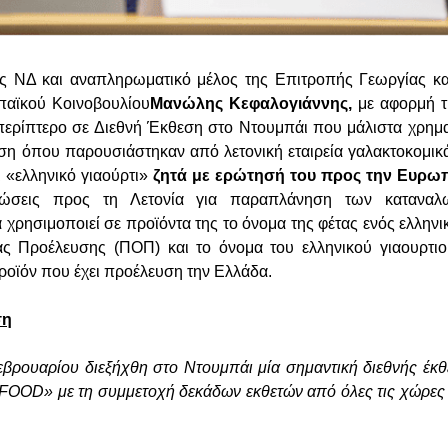
ς ΝΔ και αναπληρωματικό μέλος της Επιτροπής Γεωργίας κα
αϊκού Κοινοβουλίου
Μανώλης Κεφαλογιάννης,
με αφορμή τ
 περίπτερο σε Διεθνή Έκθεση στο Ντουμπάι που μάλιστα χρη
 όπου παρουσιάστηκαν από λετονική εταιρεία γαλακτοκομικά
 «ελληνικό γιαούρτι»
ζητά με ερώτησή του προς την Ευρω
ρώσεις προς τη Λετονία για παραπλάνηση των κατανα
α χρησιμοποιεί σε προϊόντα της το όνομα της φέτας ενός ελλην
ς Προέλευσης (ΠΟΠ) και το όνομα του ελληνικού γιαουρτ
ροϊόν που έχει προέλευση την Ελλάδα.
ση
εβρουαρίου διεξήχθη στο Ντουμπάι μία σημαντική διεθνής έκ
FOOD» με τη συμμετοχή δεκάδων εκθετών από όλες τις χώρες