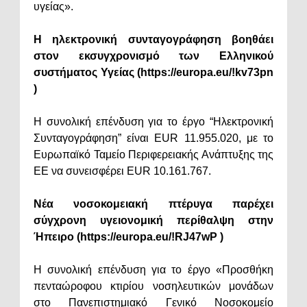
υγείας».
Η ηλεκτρονική συνταγογράφηση βοηθάει
στον εκσυγχρονισμό των Ελληνικού
συστήματος Υγείας (https://europa.eu/!kv73pn
)
Η συνολική επένδυση για το έργο “Ηλεκτρονική
Συνταγογράφηση” είναι EUR 11.955.020, με το
Ευρωπαϊκό Ταμείο Περιφερειακής Ανάπτυξης της
ΕΕ να συνεισφέρει EUR 10.161.767.
Νέα νοσοκομειακή πτέρυγα παρέχει
σύγχρονη υγειονομική περίθαλψη στην
Ήπειρο (https://europa.eu/!RJ47wP )
Η συνολική επένδυση για το έργο «Προσθήκη
πενταώροφου κτιρίου νοσηλευτικών μονάδων
στο Πανεπιστημιακό Γενικό Νοσοκομείο