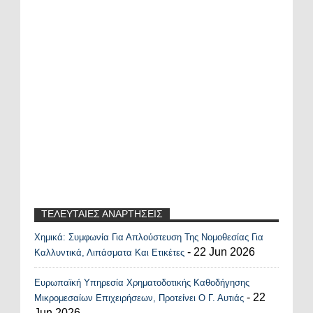
ΤΕΛΕΥΤΑΙΕΣ ΑΝΑΡΤΗΣΕΙΣ
Χημικά: Συμφωνία Για Απλούστευση Της Νομοθεσίας Για
Recent Posts Widget
- 22 Jun 2026
Καλλυντικά, Λιπάσματα Και Ετικέτες
Ευρωπαϊκή Υπηρεσία Χρηματοδοτικής Καθοδήγησης
- 22
Μικρομεσαίων Επιχειρήσεων, Προτείνει Ο Γ. Αυτιάς
Jun 2026