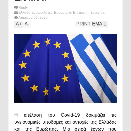
Reply
Ελλαδα
,
ευρωεκλογές
,
Ευρωπαϊκή Επιτροπή
,
Ευρώπη
,
πολιτική
,
What's hot?
Απριλίου 06, 2020
A
+
A
-
PRINT
EMAIL
Η επέλαση του Covid-19 δοκιμάζει τις
υγειονομικές υποδομές και αντοχές της Ελλάδας
και της Ευρώπης. Μια σειρά έργων που