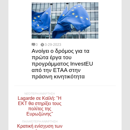
0
3-29-2023
Ανοίγει ο δρόμος για τα
πρώτα έργα του
προγράμματος InvestEU
από την ΕΤΑΑ στην
πράσινη κινητικότητα
ΝΕΌΤΕΡΗ ΑΝΆΡΤΗΣΗ
Lagarde σε Καϊλή: "Η
ΕΚΤ θα στηρίξει τους
πολίτες της
Ευρωζώνης"
ΠΑΛΑΙΌΤΕΡΗ ΑΝΆΡΤΗΣΗ
Κρατική ενίσχυση των