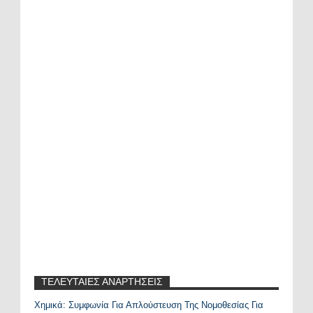
ΤΕΛΕΥΤΑΙΕΣ ΑΝΑΡΤΗΣΕΙΣ
Χημικά: Συμφωνία Για Απλούστευση Της Νομοθεσίας Για
Recent Posts Widget