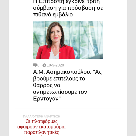
Η Επιτροπή εγκρίνει τρίτη
σύμβαση για πρόσβαση σε
πιθανό εμβόλιο
0
10-9-2020
Α.Μ. Ασημακοπούλου: "Ας
βρούμε επιτέλους το
θάρρος να
αντιμετωπίσουμε τον
Ερντογάν"
ΠΑΛΑΙΌΤΕΡΗ ΑΝΆΡΤΗΣΗ
Οι πλατφόρμες
αφαιρούν εκατομμύρια
παραπλανητικές