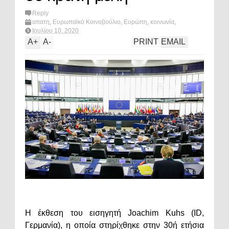
Reply
απατη
,
Ευρωπαϊκό Κοινοβούλιο
,
Ευρώπη
,
κοινωνία
,
οικονομία
,
What's hot?
Ιουλίου 10, 2020
A
+
A
-
PRINT
EMAIL
Η έκθεση του εισηγητή Joachim Kuhs (ID,
Γερμανία), η οποία στηρίχθηκε στην 30ή ετήσια