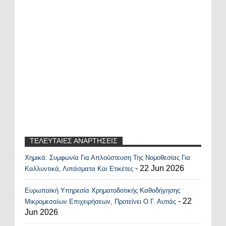
ΤΕΛΕΥΤΑΙΕΣ ΑΝΑΡΤΗΣΕΙΣ
Χημικά: Συμφωνία Για Απλούστευση Της Νομοθεσίας Για
Recent Posts Widget
- 22 Jun 2026
Καλλυντικά, Λιπάσματα Και Ετικέτες
Ευρωπαϊκή Υπηρεσία Χρηματοδοτικής Καθοδήγησης
- 22
Μικρομεσαίων Επιχειρήσεων, Προτείνει Ο Γ. Αυτιάς
Jun 2026