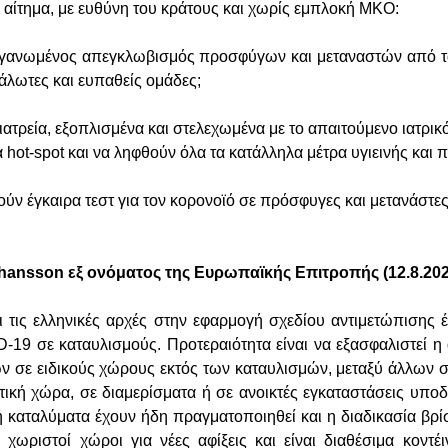
 αίτημα, με ευθύνη του κράτους και χωρίς εμπλοκή ΜΚΟ:
οργανωμένος απεγκλωβισμός προσφύγων και μεταναστών από τ
υάλωτες και ευπαθείς ομάδες;
ιατρεία, εξοπλισμένα και στελεχωμένα με το απαιτούμενο ιατρικ
hot-spot και να ληφθούν όλα τα κατάλληλα μέτρα υγιεινής και
ύν έγκαιρα τεστ για τον κορονοϊό σε πρόσφυγες και μετανάστε
hansson εξ ονόματος της Ευρωπαϊκής Επιτροπής (12.8.20
ι τις ελληνικές αρχές στην εφαρμογή σχεδίου αντιμετώπισης 
-19 σε καταυλισμούς. Προτεραιότητα είναι να εξασφαλιστεί 
 σε ειδικούς χώρους εκτός των καταυλισμών, μεταξύ άλλων σ
τική χώρα, σε διαμερίσματα ή σε ανοικτές εγκαταστάσεις υπο
καταλύματα έχουν ήδη πραγματοποιηθεί και η διαδικασία βρίσκ
χωριστοί χώροι για νέες αφίξεις και είναι διαθέσιμα κοντέι