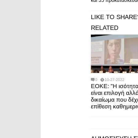
και 35 προκατασκευα
LIKE TO SHARE
RELATED
0
10-27-2022
ΕΟΚΕ: "Η ισότητα
είναι επιλογή αλλ
δικαίωμα που δέχ
επίθεση καθημερι