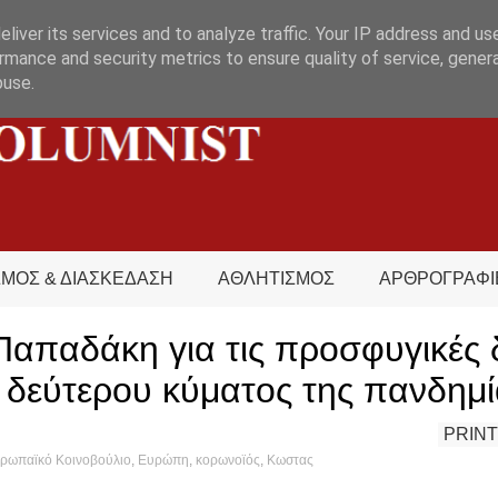
liver its services and to analyze traffic. Your IP address and us
rmance and security metrics to ensure quality of service, gene
buse.
ΣΜΟΣ & ΔΙΑΣΚΕΔΑΣΗ
ΑΘΛΗΤΙΣΜΟΣ
ΑΡΘΡΟΓΡΑΦΙ
απαδάκη για τις προσφυγικές 
υ δεύτερου κύματος της πανδημ
PRINT
ρωπαϊκό Κοινοβούλιο
,
Ευρώπη
,
κορωνοϊός
,
Κωστας
t's hot?