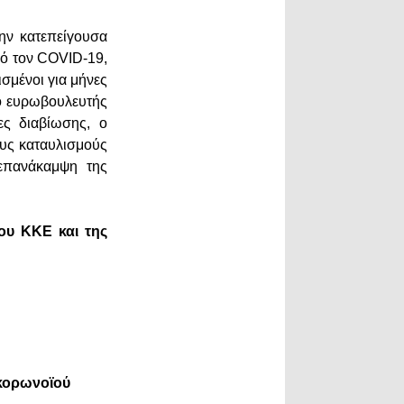
ην κατεπείγουσα
ό τoν COVID-19,
σμένοι για μήνες
 ο ευρωβουλευτής
ς διαβίωσης, ο
ους καταυλισμούς
 επανάκαμψη της
ου ΚΚΕ και της
κορωνοϊού