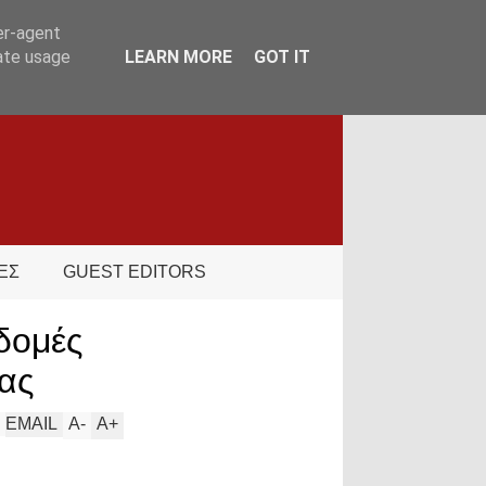
er-agent
rate usage
LEARN MORE
GOT IT
ΕΣ
GUEST EDITORS
δομές
ίας
EMAIL
A
-
A
+