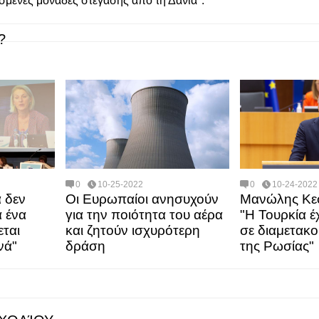
σμένες μονάδες στέγασης από τη Δανία".
?
0
10-25-2022
0
10-24-2022
 δεν
Οι Ευρωπαίοι ανησυχούν
Μανώλης Κεφ
ά ένα
για την ποιότητα του αέρα
"Η Τουρκία έ
εται
και ζητούν ισχυρότερη
σε διαμετακο
νά"
δράση
της Ρωσίας"