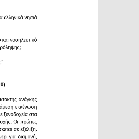
α ελληνικά νησιά
ό και νοσηλευτικό
 πρόληψης;
ς;"
20)
έκτακτης ανάγκης
η άμεση εκκένωση
ε ξενοδοχεία στα
δοχής. Οι πρώτες
εται σε εξέλιξη.
νερ για διαμονή,