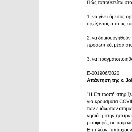
Πώς τοποθετείται στο
1. να γίνει άμεσος 
αρχίζοντας από τις ε
2. να δημιουργηθούν 
προσωπικό, μέσα στα 
3. να πραγματοποιηθο
E-001906/2020
Απάντηση της κ. Jo
"Η Επιτροπή στηρίζε
για κρούσματα COVID
των ευάλωτων ατόμων
νησιά ή στην ηπειρω
μεταφορές σε ασφαλή 
Επιπλέον, υπάρχουν 