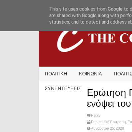
HOME
ΟΡΟΙ ΧΡΗΣΗΣ
ΕΠΙΚΟΙΝΩΝΙΑ
This site uses cookies from Google to de
are shared with Google along with perfo
statistics, and to detect and address a
ΠΟΛΙΤΙΚΗ
ΚΟΙΝΩΝΙΑ
ΠΟΛΙΤΙ
ΣΥΝΕΝΤΕΥΞΕΙΣ
Ερώτηση Π
ενόψει το
Reply
Ευρωπαϊκή Επιτροπή
,
Ευ
Παπαδακης
,
πολιτική
,
Wha
Αυγούστου 25, 2020