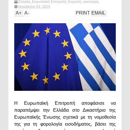
Ελλαδα
,
Ευρωπαϊκή Επιτροπή
,
Ευρώπη
,
οικονομία
,
πολιτική
,
φορολογια
,
What's hot?
Νοεμβρίου 03, 2020
A
+
A
-
PRINT
EMAIL
Η Ευρωπαϊκή Επιτροπή αποφάσισε να
παραπέμψει την Ελλάδα στο Δικαστήριο της
Ευρωπαϊκής Ένωσης σχετικά με τη νομοθεσία
της για τη φορολογία εισοδήματος, βάσει της