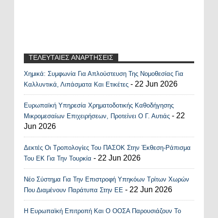
ΤΕΛΕΥΤΑΙΕΣ ΑΝΑΡΤΗΣΕΙΣ
Χημικά: Συμφωνία Για Απλούστευση Της Νομοθεσίας Για
Recent Posts Widget
- 22 Jun 2026
Καλλυντικά, Λιπάσματα Και Ετικέτες
Ευρωπαϊκή Υπηρεσία Χρηματοδοτικής Καθοδήγησης
- 22
Μικρομεσαίων Επιχειρήσεων, Προτείνει Ο Γ. Αυτιάς
Jun 2026
Δεκτές Οι Τροπολογίες Του ΠΑΣΟΚ Στην Έκθεση-Ράπισμα
- 22 Jun 2026
Του ΕΚ Για Την Τουρκία
Νέο Σύστημα Για Την Επιστροφή Υπηκόων Τρίτων Χωρών
- 22 Jun 2026
Που Διαμένουν Παράτυπα Στην ΕΕ
Η Ευρωπαϊκή Επιτροπή Και Ο ΟΟΣΑ Παρουσιάζουν Το