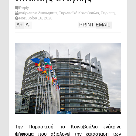
Reply
ανθρωπινα δικαιωματα
,
Ευρωπαϊκό Κοινοβούλιο
,
Ευρώπη
,
κορωνοϊός
,
πολιτική
,
What's hot?
Νοεμβρίου 16, 2020
A
+
A
-
PRINT
EMAIL
Την Παρασκευή, το Κοινοβούλιο ενέκρινε
ψήφισμα που αξιολογεί την κατάσταση των