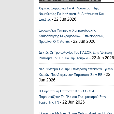
Χημικά: Συμφωνία Για Απλούστευση Της
Recent Posts Widge
Νομοθεσίας Για Καλλυντικά, Λιπάσματα Και
- 22 Jun 2026
Ετικέτες
Ευρωπαϊκή Υπηρεσία Χρηματοδοτικής
Καθοδήγησης Μικρομεσαίων Επιχειρήσεων,
- 22 Jun 2026
Προτείνει Ο Γ. Αυτιάς
Δεκτές Οι Τροπολογίες Του ΠΑΣΟΚ Στην Έκθεση-
- 22 Jun 2026
Ράπισμα Του ΕΚ Για Την Τουρκία
Νέο Σύστημα Για Την Επιστροφή Υπηκόων Τρίτων
- 22
Χωρών Που Διαμένουν Παράτυπα Στην ΕΕ
Jun 2026
Η Ευρωπαϊκή Επιτροπή Και Ο ΟΟΣΑ
Παρουσιάζουν Το Πλαίσιο Γραμματισμού Στον
- 22 Jun 2026
Τομέα Της ΤΝ
Ελεονώρα Μελέτη: "Είναι Χυδαίο Ανήλικα Παιδιά