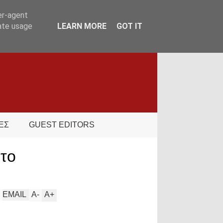
er-agent
rate usage
LEARN MORE
GOT IT
ΕΣ
GUEST EDITORS
το
EMAIL
A
-
A
+