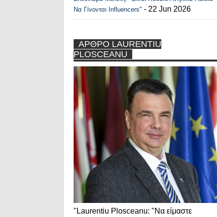
- 22 Jun 2026
Να Γίνονται Influencers"
ΑΡΘΡΟ LAURENTIU
PLOSCEANU
"Laurentiu Plosceanu: "Να είμαστε