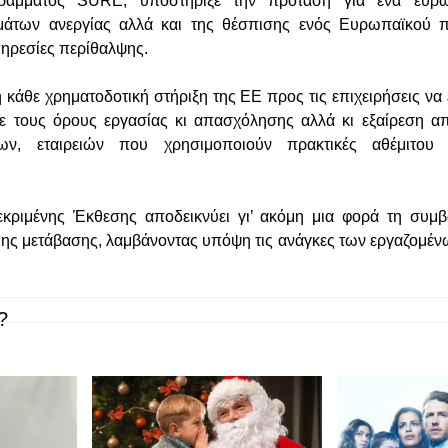
ράμματος SURE, υποστήριξε την πρόταση για ένα ευρ
μάτων ανεργίας αλλά και της θέσπισης ενός Ευρωπαϊκού 
πηρεσίες περίθαλψης.
η κάθε χρηματοδοτική στήριξη της ΕΕ προς τις επιχειρήσεις να
 τους όρους εργασίας κι απασχόλησης αλλά κι εξαίρεση α
ν, εταιρειών που χρησιμοποιούν πρακτικές αθέμιτου
εκριμένης Έκθεσης αποδεικνύει γι’ ακόμη μια φορά τη συμ
ιης μετάβασης, λαμβάνοντας υπόψη τις ανάγκες των εργαζομένων
.
?