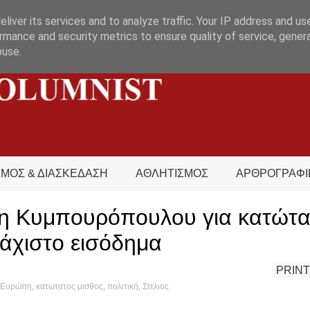
liver its services and to analyze traffic. Your IP address and us
rmance and security metrics to ensure quality of service, gene
buse.
ΣΜΟΣ & ΔΙΑΣΚΕΔΑΣΗ
ΑΘΛΗΤΙΣΜΟΣ
ΑΡΘΡΟΓΡΑΦΙ
η Κυμπουρόπουλου για κατώτα
λάχιστο εισόδημα
PRINT
Ευρώπη
,
κατωτατος μισθος
,
πολιτική
,
Στελιος
s hot?