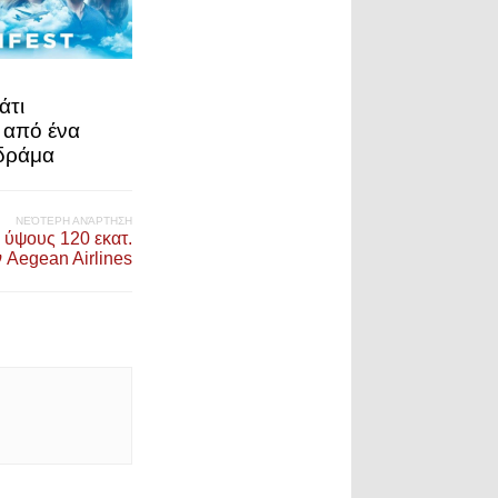
άτι
 από ένα
δράμα
ΝΕΌΤΕΡΗ ΑΝΆΡΤΗΣΗ
η ύψους 120 εκατ.
 Aegean Airlines