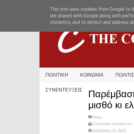
HOME
ΟΡΟΙ ΧΡΗΣΗΣ
ΕΠΙΚΟΙΝΩΝΙΑ
This site uses cookies from Google to de
are shared with Google along with perfo
statistics, and to detect and address a
ΠΟΛΙΤΙΚΗ
ΚΟΙΝΩΝΙΑ
ΠΟΛΙΤΙ
ΣΥΝΕΝΤΕΥΞΕΙΣ
Παρέμβασ
μισθό κι ε
Reply
Ευρωπαϊκό Κοινοβούλιο
,
Κυμπουροπουλος
,
What'
Δεκεμβρίου 23, 2020