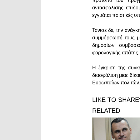
πρότυπα του προγ
αντασφάλισης επιδο
εγγυάται ποιοτικές υ
Τόνισε δε, την ανάγκ
συμμόρφωσή τους με
δημοσίων συμβάσεω
φορολογικής απάτης.
Η έγκριση της συγκ
διασφάλιση μιας δίκα
Ευρωπαίων πολιτών
LIKE TO SHARE
RELATED