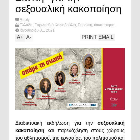
σεξουαλική κακοποίηση
Reply
Ελλαδα
,
Ευρωπαϊκό Κοινοβούλιο
,
Ευρώπη
,
κακοποιηση
,
κοινωνία
,
σεξουαλική βία
,
What's hot?
Ιανουαρίου 31, 2021
A
+
A
-
PRINT
EMAIL
Διαδικτυακή εκδήλωση για την
σεξουαλική
κακοποίηση
και παρενόχληση στους χώρους
του αθλητισμού, της εργασίας, του πολιτισμού και