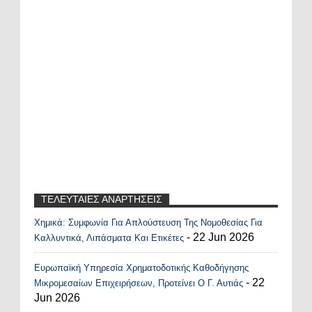
ΤΕΛΕΥΤΑΙΕΣ ΑΝΑΡΤΗΣΕΙΣ
Χημικά: Συμφωνία Για Απλούστευση Της Νομοθεσίας Για
Recent Posts Widget
- 22 Jun 2026
Καλλυντικά, Λιπάσματα Και Ετικέτες
Ευρωπαϊκή Υπηρεσία Χρηματοδοτικής Καθοδήγησης
- 22
Μικρομεσαίων Επιχειρήσεων, Προτείνει Ο Γ. Αυτιάς
Jun 2026