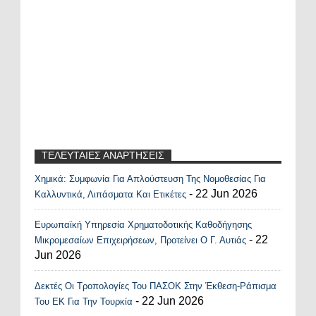
ΤΕΛΕΥΤΑΙΕΣ ΑΝΑΡΤΗΣΕΙΣ
Χημικά: Συμφωνία Για Απλούστευση Της Νομοθεσίας Για
Recent Posts Widget
- 22 Jun 2026
Καλλυντικά, Λιπάσματα Και Ετικέτες
Ευρωπαϊκή Υπηρεσία Χρηματοδοτικής Καθοδήγησης
- 22
Μικρομεσαίων Επιχειρήσεων, Προτείνει Ο Γ. Αυτιάς
Jun 2026
Δεκτές Οι Τροπολογίες Του ΠΑΣΟΚ Στην Έκθεση-Ράπισμα
- 22 Jun 2026
Του ΕΚ Για Την Τουρκία