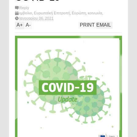
Reply
εμβολιο
,
Ευρωπαϊκή Επιτροπή
,
Ευρώπη
,
κοινωνία
,
κορωνοϊός
,
What's hot?
Ιανουαρίου 06, 2021
A
+
A
-
PRINT
EMAIL