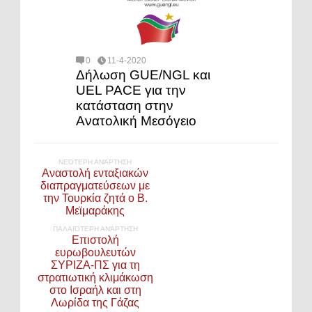
0
11-4-2020
Δήλωση GUE/NGL και
UEL PACE για την
κατάσταση στην
Ανατολική Μεσόγειο
ΝΕΌΤΕΡΗ ΑΝΆΡΤΗΣΗ
Αναστολή ενταξιακών
διαπραγματεύσεων με
την Τουρκία ζητά ο Β.
Μεϊμαράκης
ΠΑΛΑΙΌΤΕΡΗ ΑΝΆΡΤΗΣΗ
Επιστολή
ευρωβουλευτών
ΣΥΡΙΖΑ-ΠΣ για τη
στρατιωτική κλιμάκωση
στο Ισραήλ και στη
Λωρίδα της Γάζας