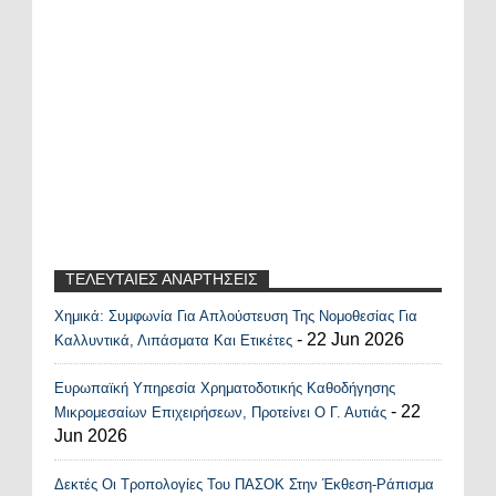
ΤΕΛΕΥΤΑΙΕΣ ΑΝΑΡΤΗΣΕΙΣ
Χημικά: Συμφωνία Για Απλούστευση Της Νομοθεσίας Για
Recent Posts Widget
- 22 Jun 2026
Καλλυντικά, Λιπάσματα Και Ετικέτες
Ευρωπαϊκή Υπηρεσία Χρηματοδοτικής Καθοδήγησης
- 22
Μικρομεσαίων Επιχειρήσεων, Προτείνει Ο Γ. Αυτιάς
Jun 2026
Δεκτές Οι Τροπολογίες Του ΠΑΣΟΚ Στην Έκθεση-Ράπισμα