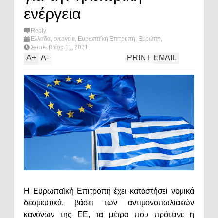
ενέργεια
Reply
Ελλαδα
,
ενεργεια
,
Ευρωπαϊκή Επιτροπή
,
Ευρώπη
,
μονοπωλια
,
πολιτική
,
What's hot?
Σεπτεμβρίου 11, 2021
A
+
A
-
PRINT
EMAIL
Η Ευρωπαϊκή Επιτροπή έχει καταστήσει νομικά
δεσμευτικά, βάσει των αντιμονοπωλιακών
κανόνων της ΕΕ, τα μέτρα που πρότεινε η