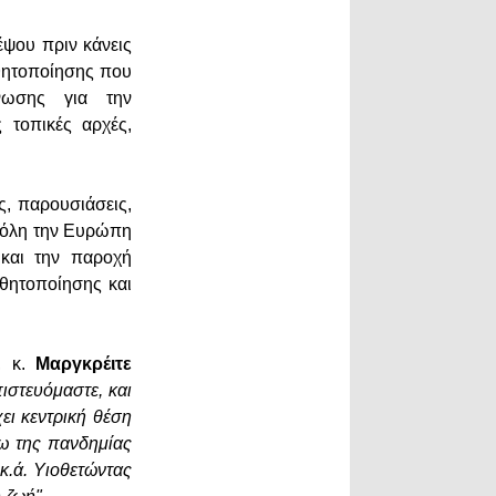
έψου πριν κάνεις
ισθητοποίησης που
νωσης για την
 τοπικές αρχές,
ς, παρουσιάσεις,
ε όλη την Ευρώπη
 και την παροχή
θητοποίησης και
, κ.
Μαργκρέιτε
ιστευόμαστε, και
ει κεντρική θέση
γω της πανδημίας
κ.ά. Υιοθετώντας