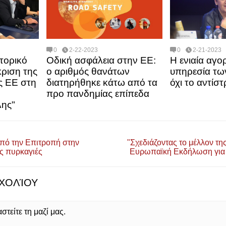
0
2-22-2023
0
2-21-2023
τορικό
Οδική ασφάλεια στην ΕΕ:
Η ενιαία αγο
ριση της
ο αριθμός θανάτων
υπηρεσία τω
ς ΕΕ στη
διατηρήθηκε κάτω από τα
όχι το αντίσ
προ πανδημίας επίπεδα
ης"
από την Επιτροπή στην
"Σχεδιάζοντας το μέλλον τ
ές πυρκαγιές
Ευρωπαϊκή Εκδήλωση για 
ΧΟΛΊΟΥ
τείτε τη μαζί μας.