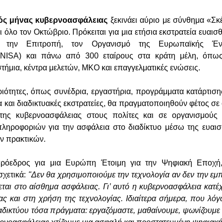
ός μήνας κυβερνοασφάλειας
ξεκινάει αύριο με σύνθημα «Σκ
ει όλο τον Οκτώβριο. Πρόκειται για μια ετήσια εκστρατεία ευα
πό την Επιτροπή, τον Οργανισμό της Ευρωπαϊκής Έ
NISA) και πάνω από 300 εταίρους στα κράτη μέλη, όπως
τήμια, κέντρα μελετών, ΜΚΟ και επαγγελματικές ενώσεις.
ιότητες, όπως συνέδρια, εργαστήρια, προγράμματα κατάρτιση
α και διαδικτυακές εκστρατείες, θα πραγματοποιηθούν φέτος σ
ης κυβερνοασφάλειας στους πολίτες και σε οργανισμούς
ληροφοριών για την ασφάλεια στο διαδίκτυο μέσω της ευαισ
ν πρακτικών.
ιπρόεδρος για μια Ευρώπη Έτοιμη για την Ψηφιακή Εποχή
σχετικά:
"Δεν θα χρησιμοποιούμε την τεχνολογία αν δεν την εμπ
ται στο αίσθημα ασφάλειας. Γι’ αυτό η κυβερνοασφάλεια κατέχ
ς και στη χρήση της τεχνολογίας. Ιδιαίτερα σήμερα, που λό
αδικτύου τόσα πράγματα: εργαζόμαστε, μαθαίνουμε, ψωνίζουμε 