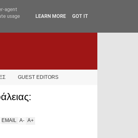
er-agent
rate usage
LEARN MORE
GOT IT
ΕΣ
GUEST EDITORS
άλειας:
EMAIL
A
-
A
+