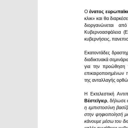
Ο
ένατος ευρωπαϊκ
κλικ» και θα διαρκέσ
διοργανώνεται α
Κυβερνοασφάλεια (E
κυβερνήσεις, πανεπισ
Εκατοντάδες δραστηρ
διαδικτυακά σεμινάρι
για την προώθηση τ
επικαιροποιημένων π
της ανταλλαγής ορθώ
Η Εκτελεστική Αντ
Βέστεϊγιερ
, δήλωσε 
η εμπιστοσύνη βασίζε
στην ψηφιοποίησή μα
κάνουμε μέσω του δι