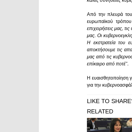
καλές συνήθειες κυβ
Από την πλευρά του
ευρωπαϊκού τρόπου
επιχειρήσεις μας, τι
μας. Οι κυβερνοεγκλ
Η εκστρατεία του ε
αποκτήσουμε τις απα
μας από τις κυβερνοα
επίκαιρο από ποτέ"
.
Η ευαισθητοποίηση γ
για την κυβερνοασφά
LIKE TO SHARE
RELATED