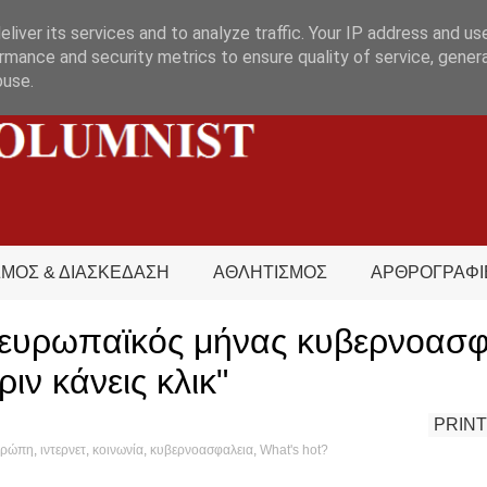
liver its services and to analyze traffic. Your IP address and us
rmance and security metrics to ensure quality of service, gene
buse.
ΣΜΟΣ & ΔΙΑΣΚΕΔΑΣΗ
ΑΘΛΗΤΙΣΜΟΣ
ΑΡΘΡΟΓΡΑΦΙ
ο ευρωπαϊκός μήνας κυβερνοασφ
ιν κάνεις κλικ"
PRINT
υρώπη
,
ιντερνετ
,
κοινωνία
,
κυβερνοασφαλεια
,
What's hot?