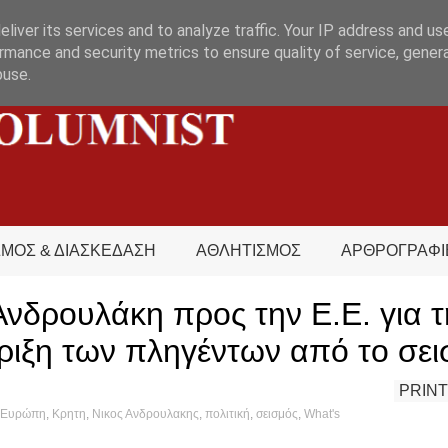
liver its services and to analyze traffic. Your IP address and us
rmance and security metrics to ensure quality of service, gene
buse.
ΣΜΟΣ & ΔΙΑΣΚΕΔΑΣΗ
ΑΘΛΗΤΙΣΜΟΣ
ΑΡΘΡΟΓΡΑΦΙ
νδρουλάκη προς την Ε.Ε. για τ
ριξη των πληγέντων από το σει
PRINT
Ευρώπη
,
Κρητη
,
Νικος Ανδρουλακης
,
πολιτική
,
σεισμός
,
What's