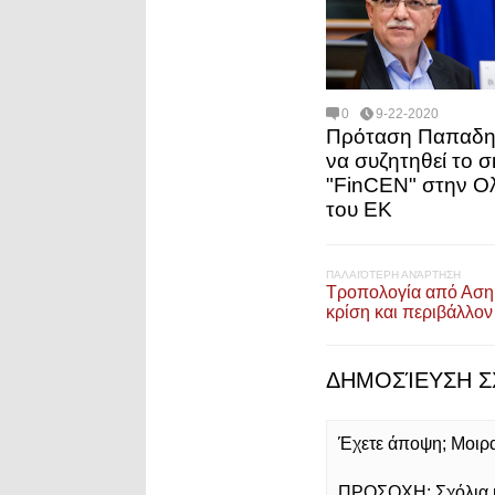
0
9-22-2020
Πρόταση Παπαδη
να συζητηθεί το 
"FinCEN" στην Ο
του ΕΚ
ΠΑΛΑΙΌΤΕΡΗ ΑΝΆΡΤΗΣΗ
Τροπολογία από Ασημ
κρίση και περιβάλλον
ΔΗΜΟΣΊΕΥΣΗ Σ
Έχετε άποψη; Μοιρασ
ΠΡΟΣΟΧΗ: Σχόλια με