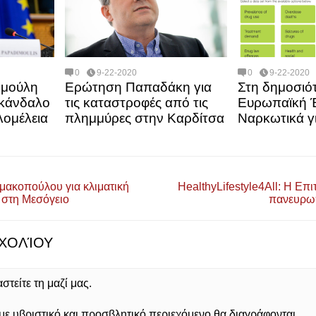
0
9-22-2020
0
9-22-2020
μούλη
Ερώτηση Παπαδάκη για
Στη δημοσιό
σκάνδαλο
τις καταστροφές από τις
Ευρωπαϊκή Έ
λομέλεια
πλημμύρες στην Καρδίτσα
Ναρκωτικά γ
ακοπούλου για κλιματική
HealthyLifestyle4All: Η Επι
 στη Μεσόγειο
πανευρωπ
ΧΟΛΊΟΥ
τείτε τη μαζί μας.
 υβριστικό και προσβλητικό περιεχόμενο θα διαγράφονται.