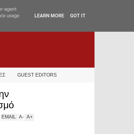
er-agent
rate usage
LEARN MORE
GOT IT
ΕΣ
GUEST EDITORS
ην
σμό
EMAIL
A
-
A
+