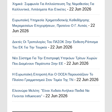
Χημικά: Συμφωνία Για Απλούστευση Της Νομοθεσίας Για
Recent Posts Widget
- 22 Jun 2026
Καλλυντικά, Λιπάσματα Και Ετικέτες
Ευρωπαϊκή Υπηρεσία Χρηματοδοτικής Καθοδήγησης
- 22
Μικρομεσαίων Επιχειρήσεων, Προτείνει Ο Γ. Αυτιάς
Jun 2026
Δεκτές Οι Τροπολογίες Του ΠΑΣΟΚ Στην Έκθεση-Ράπισμα
- 22 Jun 2026
Του ΕΚ Για Την Τουρκία
Νέο Σύστημα Για Την Επιστροφή Υπηκόων Τρίτων Χωρών
- 22 Jun 2026
Που Διαμένουν Παράτυπα Στην ΕΕ
Η Ευρωπαϊκή Επιτροπή Και Ο ΟΟΣΑ Παρουσιάζουν Το
- 22 Jun 2026
Πλαίσιο Γραμματισμού Στον Τομέα Της ΤΝ
Ελεονώρα Μελέτη: "Είναι Χυδαίο Ανήλικα Παιδιά Να
- 22 Jun 2026
Γίνονται Influencers"