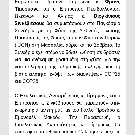
Ευρωπαϊκή Πράσινη Συμφωνία κ.
Φρανς
Τίμερμανς
και ο Επίτροπος Περιβάλλοντος,
Ωκεανών και Αλιείας κ.
Βιργκίνιους
Σινκέβιτσους
θα συμμετάσχουν στο Παγκόσμιο
Συνέδριο για τη Φύση της Διεθνούς Ένωσης
Προστασίας της Φύσης και των Φυσικών Πόρων
(IUCN) στη Μασσαλία, αύριο και το Σάββατο. Το
Συνέδριο έχει στόχο να δώσει ώθηση σε δράσεις
για μια ανάκαμψη βασισμένη στη φύση, για την
καταπολέμηση της κλιματικής αλλαγής και τη
βιοποικιλότητα, ενόψει των διασκέψεων COP15
και COP26.
Ο Εκτελεστικός Αντιπρόεδρος κ. Τίμερμανς και ο
Επίτροπος κ. Σινκέβιτσους θα παραστούν στην
εναρκτήρια τελετή μαζί με τον Γάλλο Πρόεδρο κ.
Εμανουέλ Μακρόν. Την Παρασκευή, ο
Εκτελεστικός Αντιπρόεδρος κ. Τίμερμανς θα
επισκεφτεί το εθνικό πάρκο Calanques μαζί με