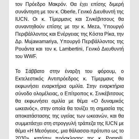
τον Πρόεδρο Μακρόν. Θα έχει επίσης διμερή
συνάντηση με τον κ. Oberle, Γενικό Διευθυντή της
IUCN. Οι κ. Τίμερμανς και Σινκέβιτσους θα
συναντηθούν επίσης με την κ. Meza, Υπουργό
Περιβάλλοντος και Ενέργειας της Κόστα Ρίκα, την
Δρ. Mujawamariya, Υπουργό Περιβάλλοντος της
Ρουάντα και τον κ. Lambertini, Γενικό Διευθυντή
του WWF.
Το Σάββατο στην έναρξη του φόρουμ, ο
Εκτελεστικός Αντιπρόεδρος κ. Τίμερμανς θα
εκφωνήσει εναρκτήρια ομιλία. Στην εναρκτήρια
σύνοδο ολομέλειας, ο Επίτροπος κ. Σινκέβιτσους
θα εκφωνήσει ομιλία με θέμα «Ο δυναμικός
ωκεανός», στην οποία θα τονίζει τη σημασία της
αποκατάστασης της υγείας των ωκεανών, και θα
συμμετάσχει στη στρογγυλή τράπεζα της IUCN με
θέμα «Η Μεσόγειος, μια θάλασσα-πρότυπο ως το
2030», κατόπιν πρόσκλησης της κ. Pompili,