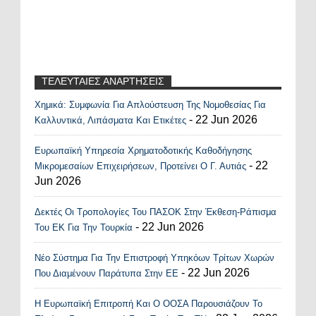
ΤΕΛΕΥΤΑΙΕΣ ΑΝΑΡΤΗΣΕΙΣ
Χημικά: Συμφωνία Για Απλούστευση Της Νομοθεσίας Για
Recent Posts Widget
- 22 Jun 2026
Καλλυντικά, Λιπάσματα Και Ετικέτες
Ευρωπαϊκή Υπηρεσία Χρηματοδοτικής Καθοδήγησης
- 22
Μικρομεσαίων Επιχειρήσεων, Προτείνει Ο Γ. Αυτιάς
Jun 2026
Δεκτές Οι Τροπολογίες Του ΠΑΣΟΚ Στην Έκθεση-Ράπισμα
- 22 Jun 2026
Του ΕΚ Για Την Τουρκία
Νέο Σύστημα Για Την Επιστροφή Υπηκόων Τρίτων Χωρών
- 22 Jun 2026
Που Διαμένουν Παράτυπα Στην ΕΕ
Η Ευρωπαϊκή Επιτροπή Και Ο ΟΟΣΑ Παρουσιάζουν Το