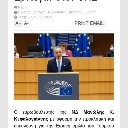
Reply
Ελλαδα
,
Ερντογαν
,
Ευρωπαϊκή Επιτροπή
,
Ευρώπη
,
μανωλης κεφαλογιαννης
,
πολιτική
,
Τουρκία
,
What's hot?
Σεπτεμβρίου 21, 2022
A
+
A
-
PRINT
EMAIL
Ο ευρωβουλευτής της ΝΔ
Μανώλης Κ.
Κεφαλογιάννης
με αφορμή την προκλητική και
επικίνδυνη για την Ειρήνη ομιλία του Τούρκου