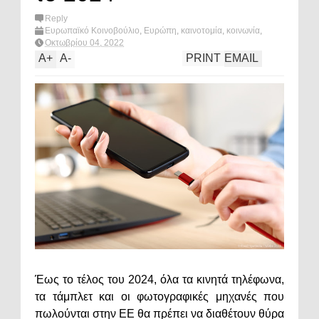
Reply
Ευρωπαϊκό Κοινοβούλιο
,
Ευρώπη
,
καινοτομία
,
κοινωνία
,
τεχνολογία
,
τηλεφωνο
,
υπολογιστης
,
φορτιστης
,
What's
Οκτωβρίου 04, 2022
hot?
A
+
A
-
PRINT
EMAIL
Έως το τέλος του 2024, όλα τα κινητά τηλέφωνα,
τα τάμπλετ και οι φωτογραφικές μηχανές που
πωλούνται στην ΕΕ θα πρέπει να διαθέτουν θύρα