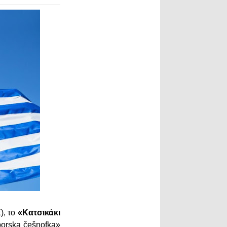
), το
«Κατσικάκι
borska češnofka»