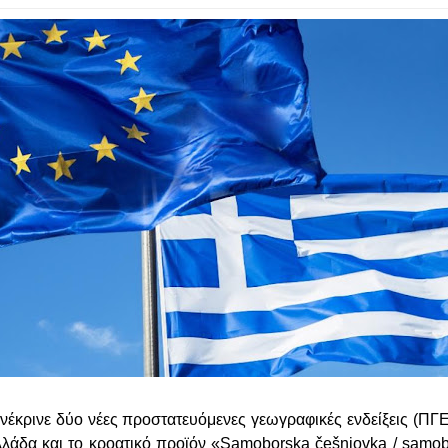
νέκρινε δύο νέες προστατευόμενες γεωγραφικές ενδείξεις (ΠΓΕ
λλάδα και το κροατικό προϊόν «Samoborska češnjovka / samo