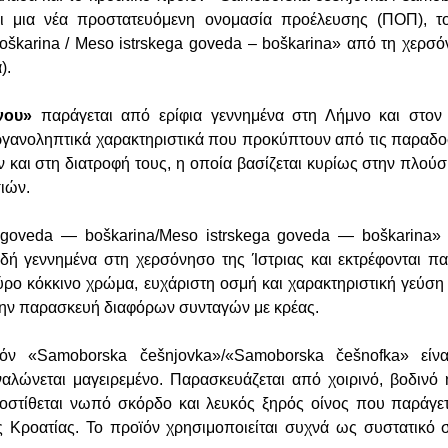
αι μια νέα προστατευόμενη ονομασία προέλευσης (ΠΟΠ), 
boškarina / Meso istrskega goveda – boškarina» από τη χερσό
).
μνου»
παράγεται από ερίφια γεννημένα στη Λήμνο και στον 
οργανοληπτικά χαρακτηριστικά που προκύπτουν από τις παραδ
ν και στη διατροφή τους, η οποία βασίζεται κυρίως στην πλού
ιών.
 goveda — boškarina/Meso istrskega goveda — boškarina» 
δή γεννημένα στη χερσόνησο της Ίστριας και εκτρέφονται π
ύρο κόκκινο χρώμα, ευχάριστη οσμή και χαρακτηριστική γεύση
 την παρασκευή διαφόρων συνταγών με κρέας.
ϊόν «Samoborska češnjovka»/«Samoborska češnofka» είν
αλώνεται μαγειρεμένο. Παρασκευάζεται από χοιρινό, βοδινό 
οστίθεται νωπό σκόρδο και λευκός ξηρός οίνος που παράγετ
 Κροατίας. Το προϊόν χρησιμοποιείται συχνά ως συστατικό 