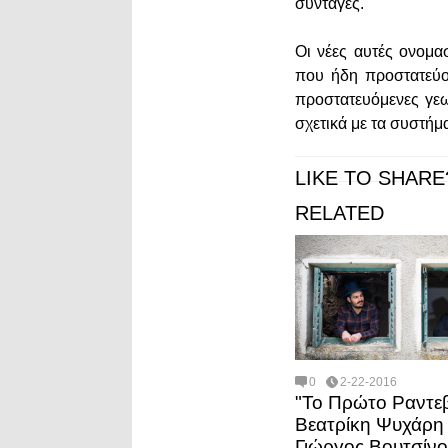
συνταγές.
Οι νέες αυτές ονομα
που ήδη προστατεύο
προστατευόμενες γεω
σχετικά με τα συστήμ
LIKE TO SHARE
RELATED
0
2-22-2016
"Το Πρώτο Ραντεβ
Βεατρίκη Ψυχάρη 
Γιώργος Βουτσίνο