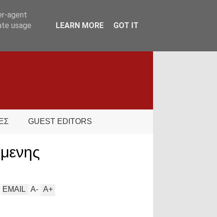
er-agent
rate usage
LEARN MORE
GOT IT
ΕΣ
GUEST EDITORS
όμενης
EMAIL
A
-
A
+