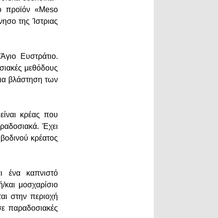
το προϊόν «Meso
νησο της Ίστριας
Άγιο Ευστράτιο.
οσιακές μεθόδους
σια βλάστηση των
είναι κρέας που
αραδοσιακά. Έχει
 βοδινού κρέατος
αι ένα καπνιστό
ή/και μοσχαρίσιο
αι στην περιοχή
σε παραδοσιακές