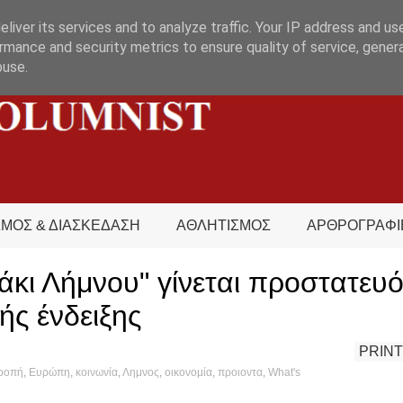
liver its services and to analyze traffic. Your IP address and us
rmance and security metrics to ensure quality of service, gene
buse.
ΣΜΟΣ & ΔΙΑΣΚΕΔΑΣΗ
ΑΘΛΗΤΙΣΜΟΣ
ΑΡΘΡΟΓΡΑΦΙ
άκι Λήμνου" γίνεται προστατευ
ής ένδειξης
PRINT
ροπή
,
Ευρώπη
,
κοινωνία
,
Λημνος
,
οικονομία
,
προιοντα
,
What's