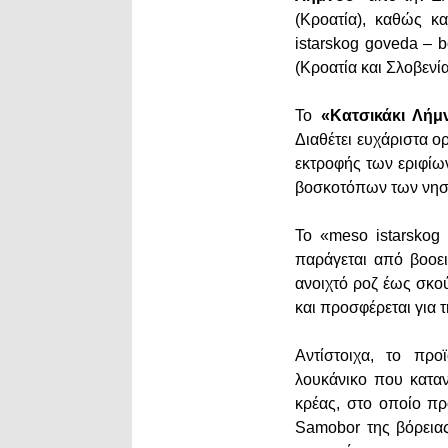
(Κροατία), καθώς κ
istarskog goveda – 
(Κροατία και Σλοβενία
Το
«Κατσικάκι Λή
Διαθέτει ευχάριστα 
εκτροφής των εριφίω
βοσκοτόπων των νησ
Το «meso istarskog
παράγεται από βοοει
ανοιχτό ροζ έως σκο
και προσφέρεται για
Αντίστοιχα, το προ
λουκάνικο που καταν
κρέας, στο οποίο πρ
Samobor της βόρειας