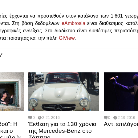
σίες έρχονται να προστεθούν στον κατάλογο των 1.601 γεωρ
νται. Στη βάση δεδομένων
eAmbrosia
είναι διαθέσιμος κατάλ
γραφικές ενδείξεις. Στο διαδίκτυο είναι διαθέσιμες περισσότ
ατα ποιότητας και την πύλη
GIView
.
?
0
2-21-2016
0
2-19-2016
ού": Η
Έκθεση για τα 130 χρόνια
Αντί επιλόγο
και ο
της Mercedes-Benz στο
ς μιλούν
Ζάππειο