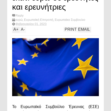
και ερευνήτριες
Reply
ευρώ
,
Ευρωπαϊκή Επιτροπή
,
Ευρωπαϊκο Συμβουλιο
Ερευνας
,
καινοτομία
,
πολιτική
,
What's hot?
Φεβρουαρίου 01, 2023
A
+
A
-
PRINT
EMAIL
Το Ευρωπαϊκό Συμβούλιο Έρευνας (ΕΣΕ)