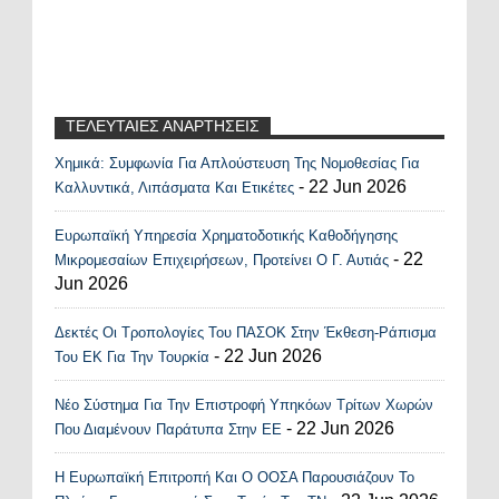
ΤΕΛΕΥΤΑΙΕΣ ΑΝΑΡΤΗΣΕΙΣ
Χημικά: Συμφωνία Για Απλούστευση Της Νομοθεσίας Για
Recent Posts Widget
- 22 Jun 2026
Καλλυντικά, Λιπάσματα Και Ετικέτες
Ευρωπαϊκή Υπηρεσία Χρηματοδοτικής Καθοδήγησης
- 22
Μικρομεσαίων Επιχειρήσεων, Προτείνει Ο Γ. Αυτιάς
Jun 2026
Δεκτές Οι Τροπολογίες Του ΠΑΣΟΚ Στην Έκθεση-Ράπισμα
- 22 Jun 2026
Του ΕΚ Για Την Τουρκία
Νέο Σύστημα Για Την Επιστροφή Υπηκόων Τρίτων Χωρών
- 22 Jun 2026
Που Διαμένουν Παράτυπα Στην ΕΕ
Η Ευρωπαϊκή Επιτροπή Και Ο ΟΟΣΑ Παρουσιάζουν Το