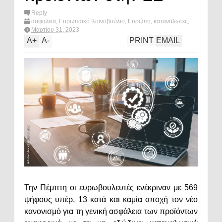
Reply
ασφαλεια
,
Ευρωπαϊκό Κοινοβούλιο
,
Ευρώπη
,
καταναλωτες
,
πολιτική
,
προιοντα
,
ψηφιακη αγορα
,
What's hot?
Μαρτίου 31, 2023
A
+
A
-
PRINT
EMAIL
Την Πέμπτη οι ευρωβουλευτές ενέκριναν με 569
ψήφους υπέρ, 13 κατά και καμία αποχή τον νέο
κανονισμό για τη γενική ασφάλεια των προϊόντων