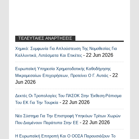
ΤΕΛΕΥΤΑΙΕΣ ΑΝΑΡΤΗΣΕΙΣ
Χημικά: Συμφωνία Για Απλούστευση Της Νομοθεσίας Για
Recent Posts Widget
- 22 Jun 2026
Καλλυντικά, Λιπάσματα Και Ετικέτες
Ευρωπαϊκή Υπηρεσία Χρηματοδοτικής Καθοδήγησης
- 22
Μικρομεσαίων Επιχειρήσεων, Προτείνει Ο Γ. Αυτιάς
Jun 2026
Δεκτές Οι Τροπολογίες Του ΠΑΣΟΚ Στην Έκθεση-Ράπισμα
- 22 Jun 2026
Του ΕΚ Για Την Τουρκία
Νέο Σύστημα Για Την Επιστροφή Υπηκόων Τρίτων Χωρών
- 22 Jun 2026
Που Διαμένουν Παράτυπα Στην ΕΕ
Η Ευρωπαϊκή Επιτροπή Και Ο ΟΟΣΑ Παρουσιάζουν Το