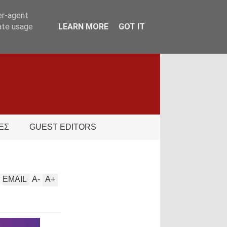
er-agent
rate usage
LEARN MORE
GOT IT
ΕΣ
GUEST EDITORS
EMAIL
A
-
A
+