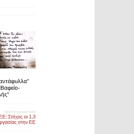
ιαντάφυλλα"
"Βαφείο-
λής"
ΝΕΌΤΕΡΗ ΑΝΆΡΤΗΣΗ
ΕΕ: Στόχος οι 1,3
εργασίας στην ΕΕ