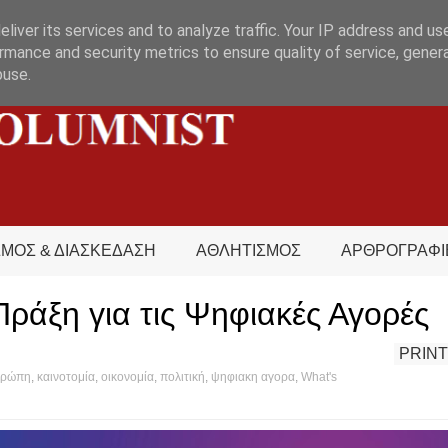
liver its services and to analyze traffic. Your IP address and us
rmance and security metrics to ensure quality of service, gene
buse.
ΣΜΟΣ & ΔΙΑΣΚΕΔΑΣΗ
ΑΘΛΗΤΙΣΜΟΣ
ΑΡΘΡΟΓΡΑΦΙ
Πράξη για τις Ψηφιακές Αγορές
PRINT
υρώπη
,
καινοτομία
,
οικονομία
,
πολιτική
,
ψηφιακη αγορα
,
What's