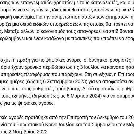
σης των επαγγελματιών χρηστών με τους καταναλωτές, και οι 
μπορούν να ενεργούν ως ιδιωτικοί θεσπιστές κανόνων, προκαλώ
ακή οικονομία. Για την αντιμετώπιση αυτών των ζητημάτων, η 
ρίζει μια σειρά ειδικών υποχρεώσεων, τις οποίες θα πρέπει να
 Μεταξύ άλλων, ο κανονισμός τούς απαγορεύει να επιδίδονται
ριλαμβάνει και έναν κατάλογο με πρακτικές που πρέπει να εφα
σχύει η πράξη για τις ψηφιακές αγορές, οι δυνητικοί ρυθμιστέ
όρια έχουν χρονικό περιθώριο ως τις 3 Ιουλίου να κοινοποιήσ
 υπηρεσίες πλατφόρμας που παρέχουν. Στη συνέχεια, η Επιτροπ
μες ημέρες (έως τις 6 Σεπτεμβρίου 2023) για να αποφασίσει αν 
ια να ορίσει τους ρυθμιστές πρόσβασης. Αφού οριστούν, οι ρυθ
 τους έξι μήνες (δηλαδή έως τις 6 Μαρτίου 2024) για να συμμο
ς για τις ψηφιακές αγορές.
ακές αγορές προτάθηκε από την Επιτροπή τον Δεκέμβριο του 20
νία του Ευρωπαϊκού Κοινοβουλίου και του Συμβουλίου τον Μάρ
 στις 2 Νοεμβρίου 2022