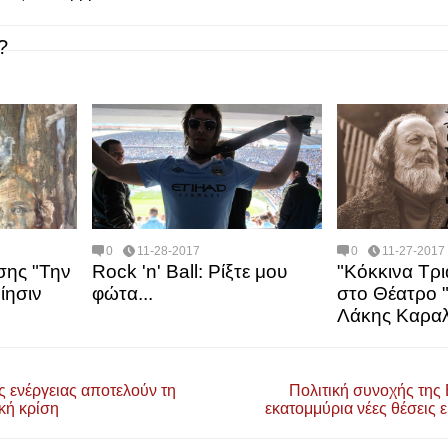
?
0
11-28-2017
0
11-27-2017
σης "Την
Rock 'n' Ball: Ρίξτε μου
"Κόκκινα Τρ
ίησιν
φώτα...
στο Θέατρο 
Λάκης Καρα
ς ενέργειας αποτελούν τη
Πολιτική συνοχής της 
ακή κρίση
εκατομμύρια νέες θέσεις 