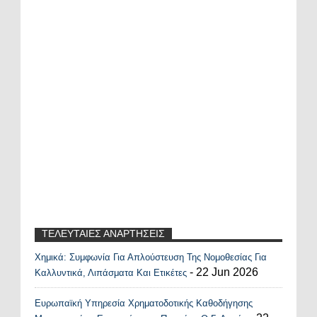
ΤΕΛΕΥΤΑΙΕΣ ΑΝΑΡΤΗΣΕΙΣ
Χημικά: Συμφωνία Για Απλούστευση Της Νομοθεσίας Για
Recent Posts Widget
- 22 Jun 2026
Καλλυντικά, Λιπάσματα Και Ετικέτες
Ευρωπαϊκή Υπηρεσία Χρηματοδοτικής Καθοδήγησης