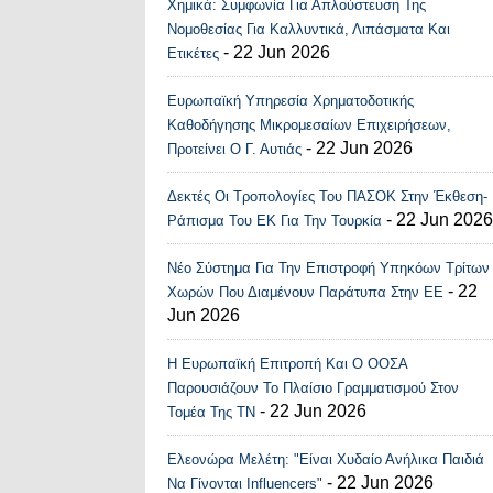
Χημικά: Συμφωνία Για Απλούστευση Της
Recent Posts Widge
Νομοθεσίας Για Καλλυντικά, Λιπάσματα Και
- 22 Jun 2026
Ετικέτες
Ευρωπαϊκή Υπηρεσία Χρηματοδοτικής
Καθοδήγησης Μικρομεσαίων Επιχειρήσεων,
- 22 Jun 2026
Προτείνει Ο Γ. Αυτιάς
Δεκτές Οι Τροπολογίες Του ΠΑΣΟΚ Στην Έκθεση-
- 22 Jun 2026
Ράπισμα Του ΕΚ Για Την Τουρκία
Νέο Σύστημα Για Την Επιστροφή Υπηκόων Τρίτων
- 22
Χωρών Που Διαμένουν Παράτυπα Στην ΕΕ
Jun 2026
Η Ευρωπαϊκή Επιτροπή Και Ο ΟΟΣΑ
Παρουσιάζουν Το Πλαίσιο Γραμματισμού Στον
- 22 Jun 2026
Τομέα Της ΤΝ
Ελεονώρα Μελέτη: "Είναι Χυδαίο Ανήλικα Παιδιά
- 22 Jun 2026
Να Γίνονται Influencers"