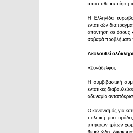
αποσταθεροποίηση τ
Η Ελληνίδα ευρωβου
εντατικών διαπραγμα
απάντηση σε όσους 
σοβαρά προβλήματα 
Ακολουθεί ολόκληρ
«Συνάδελφοι,
Η συμβιβαστική συμ
εντατικές διαβουλεύ
αδυναμία ανταπόκρισ
Ο κανονισμός για κατα
πολιτική μου ομάδα,
υπηκόων τρίτων χωρ
θεμελιώδη δικαιώμ