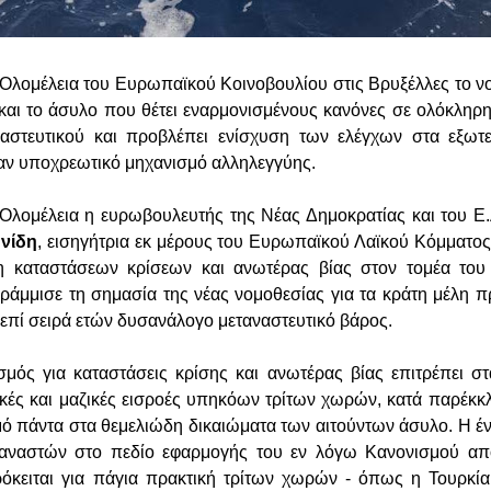
 Ολομέλεια του Ευρωπαϊκού Κοινοβουλίου στις Βρυξέλλες το ν
και το άσυλο που θέτει εναρμονισμένους κανόνες σε ολόκληρη 
αναστευτικού και προβλέπει ενίσχυση των ελέγχων στα εξωτ
αν υποχρεωτικό μηχανισμό αλληλεγγύης.
λομέλεια η ευρωβουλευτής της Νέας Δημοκρατίας και του Ε.
νίδη
, εισηγήτρια εκ μέρους του Ευρωπαϊκού Λαϊκού Κόμματο
ση καταστάσεων κρίσεων και ανωτέρας βίας στον τομέα του
ράμμισε τη σημασία της νέας νομοθεσίας για τα κράτη μέλη
 επί σειρά ετών δυσανάλογο μεταναστευτικό βάρος.
ισμός για καταστάσεις κρίσης και ανωτέρας βίας επιτρέπει σ
ικές και μαζικές εισροές υπηκόων τρίτων χωρών, κατά παρέκκ
μό πάντα στα θεμελιώδη δικαιώματα των αιτούντων άσυλο. Η έν
ταναστών στο πεδίο εφαρμογής του εν λόγω Κανονισμού απο
όκειται για πάγια πρακτική τρίτων χωρών - όπως η Τουρκία