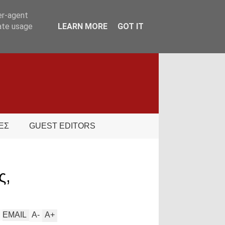
er-agent
rate usage
LEARN MORE
GOT IT
ΕΣ
GUEST EDITORS
ς,
EMAIL
A
-
A
+