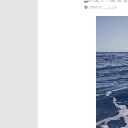
ασυλο
,
Ελιζα Βοζεμπεργκ
πολιτική
,
What's hot?
Απριλίου 11, 2024