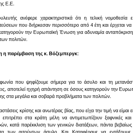
ης Ε.Ε.
λευτής ανέφερε χαρακτηριστικά ότι η τελική νομοθεσία ε
τεύσεων που διήρκεσαν περισσότερο από 4 έτη και έρχεται να
κατηγορούν την Ευρωπαϊκή Ένωση για αδυναμία ανταπόκρισης
των πολιτών.
η η παρέμβαση της κ. Βόζεμπεργκ:
φωνία που ψηφίζουμε σήμερα για το άσυλο και τη μετανάσ
σεις, αποτελεί ηχηρή απάντηση σε όσους κατηγορούν την Ευρ
ης στα μεγάλα και σοβαρά προβλήματα των πολιτών.
στάσεις κρίσης και ανωτέρας βίας, που είχα την τιμή να είμαι ε
 επιτρέπει στα κράτη μέλη να αντιμετωπίζουν ξαφνικές και
ών, κατά παρέκκλιση των γενικών διατάξεων, πάντα βεβαίως
ατα των αιτούντων άσυλο. Και Καταφέραμε να εντάξουμε 