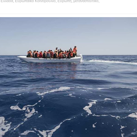
,
Ελλαδα
,
Ευρωπαϊκό Κοινοβούλιο
,
Ευρώπη
,
μεταναστευτικό
,