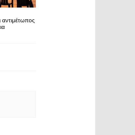
ι αντιμέτωπος
ια