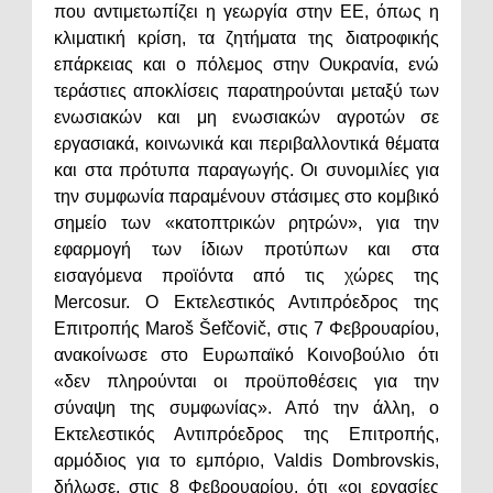
που αντιμετωπίζει η γεωργία στην ΕΕ, όπως η
κλιματική κρίση, τα ζητήματα της διατροφικής
επάρκειας και ο πόλεμος στην Ουκρανία, ενώ
τεράστιες αποκλίσεις παρατηρούνται μεταξύ των
ενωσιακών και μη ενωσιακών αγροτών σε
εργασιακά, κοινωνικά και περιβαλλοντικά θέματα
και στα πρότυπα παραγωγής. Οι συνομιλίες για
την συμφωνία παραμένουν στάσιμες στο κομβικό
σημείο των «κατοπτρικών ρητρών», για την
εφαρμογή των ίδιων προτύπων και στα
εισαγόμενα προϊόντα από τις χώρες της
Mercosur. Ο Εκτελεστικός Αντιπρόεδρος της
Επιτροπής Maroš Šefčovič, στις 7 Φεβρουαρίου,
ανακοίνωσε στο Ευρωπαϊκό Κοινοβούλιο ότι
«δεν πληρούνται οι προϋποθέσεις για την
σύναψη της συμφωνίας». Από την άλλη, ο
Εκτελεστικός Αντιπρόεδρος της Επιτροπής,
αρμόδιος για το εμπόριο, Valdis Dombrovskis,
δήλωσε, στις 8 Φεβρουαρίου, ότι «οι εργασίες