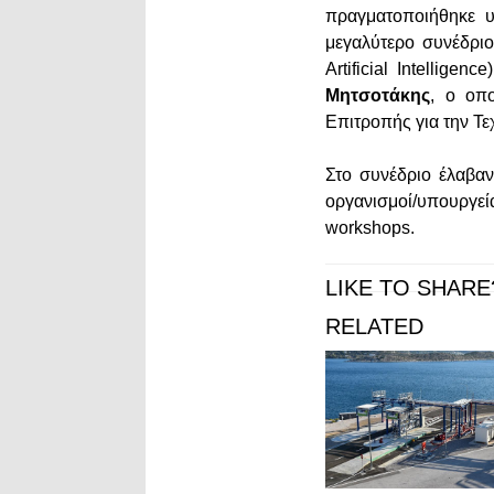
πραγματοποιήθηκε υ
μεγαλύτερο συνέδρι
Artificial Intellig
Μητσοτάκης
, ο οπ
Επιτροπής για την Τ
Στο συνέδριο έλαβαν
οργανισμοί/υπουργεί
workshops.
LIKE TO SHARE
RELATED