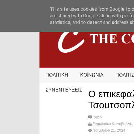
HOME
ΟΡΟΙ ΧΡΗΣΗΣ
ΕΠΙΚΟΙΝΩΝΙΑ
This site uses cookies from Google to de
are shared with Google along with perfo
statistics, and to detect and address a
ΠΟΛΙΤΙΚΗ
ΚΟΙΝΩΝΙΑ
ΠΟΛΙΤΙ
ΣΥΝΕΝΤΕΥΞΕΙΣ
Ο επικεφα
Τσουτσοπλ
Reply
Ευρωπαϊκό Κοινοβούλιο
,
Summit
,
What's hot?
Νοεμβρίου 21, 2024