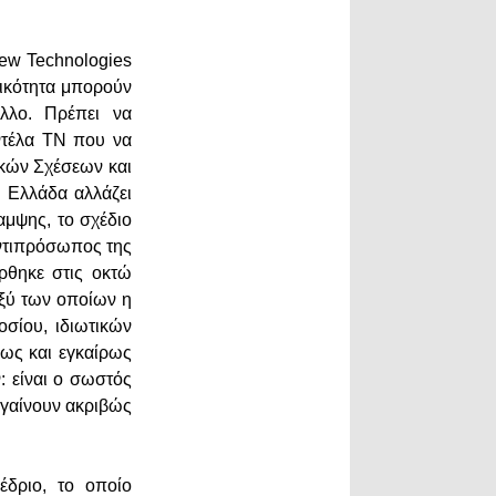
New Technologies
τικότητα μπορούν
λλο. Πρέπει να
οντέλα ΤΝ που να
ικών Σχέσεων και
η Ελλάδα αλλάζει
αμψης, το σχέδιο
αντιπρόσωπος της
ρθηκε στις οκτώ
αξύ των οποίων η
οσίου, ιδιωτικών
ρως και εγκαίρως
: είναι ο σωστός
ηγαίνουν ακριβώς
έδριο, το οποίο