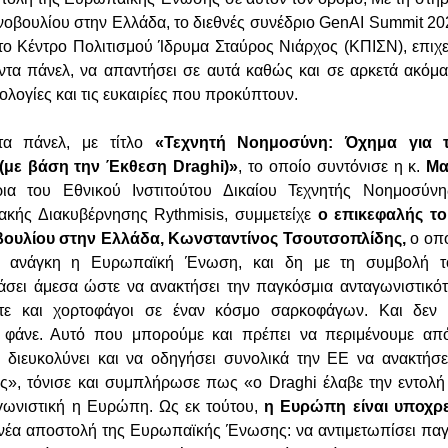
οβουλίου στην Ελλάδα, το διεθνές συνέδριο GenAI Summit 20
το Κέντρο Πολιτισμού Ίδρυμα Σταύρος Νιάρχος (ΚΠΙΣΝ), επιχ
ντα πάνελ, να απαντήσει σε αυτά καθώς και σε αρκετά ακόμ
νολογίες και τις ευκαιρίες που προκύπτουν.
τα πάνελ, με τίτλο
«Τεχνητή Νοημοσύνη: Όχημα για 
 (με βάση την Έκθεση Draghi)»
, το οποίο συντόνισε η κ.
Μα
τρια του Εθνικού Ινστιτούτου Δικαίου Τεχνητής Νοημοσύ
ακής Διακυβέρνησης Rythmisis, συμμετείχε
ο επικεφαλής το
ουλίου στην Ελλάδα, Κωνσταντίνος Τσουτσοπλίδης,
ο οπ
ν ανάγκη η Ευρωπαϊκή Ένωση, και δη με τη συμβολή 
άσει άμεσα ώστε να ανακτήσει την παγκόσμια ανταγωνιστικότ
στε και χορτοφάγοι σε έναν κόσμο σαρκοφάγων. Και δεν
 φάνε. Αυτό που μπορούμε και πρέπει να περιμένουμε α
α διευκολύνει και να οδηγήσει συνολικά την ΕΕ να ανακτήσ
ης», τόνισε και συμπλήρωσε πως «ο Draghi έλαβε την εντολ
αγωνιστική η Ευρώπη. Ως εκ τούτου,
η Ευρώπη είναι υποχρε
 νέα αποστολή της Ευρωπαϊκής Ένωσης: να αντιμετωπίσει πα