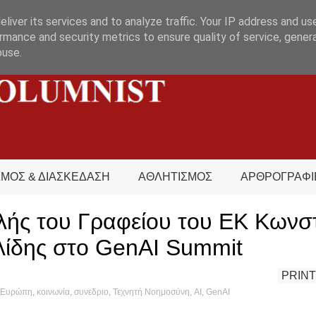
liver its services and to analyze traffic. Your IP address and us
rmance and security metrics to ensure quality of service, gene
buse.
ΣΜΟΣ & ΔΙΑΣΚΕΔΑΣΗ
ΑΘΛΗΤΙΣΜΟΣ
ΑΡΘΡΟΓΡΑΦΙ
λής του Γραφείου του ΕΚ Κωνσ
ίδης στο GenAI Summit
PRINT
Ευρώπη
,
κοινωνία
,
συνεδριο
,
Τεχνητή Νοημοσύνη
,
AI
,
GenAI