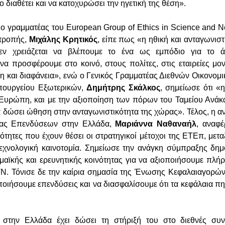
ο διαθέτει και να κατοχυρώσει την ηγετική της θέση».
 ο γραμματέας του European Group of Ethics in Science and 
τροπής,
Μιχάλης Κρητικός
, είπε πως «η ηθική και ανταγωνισ
εν χρειάζεται να βλέπουμε το ένα ως εμπόδιο για το ά
να προσφέρουμε στο κοινό, στους πολίτες, στις εταιρείες μ
νη και διαφάνεια», ενώ ο Γενικός Γραμματέας Διεθνών Οικονομ
πουργείου Εξωτερικών,
Δημήτρης Σκάλκος
, σημείωσε ότι «
Ευρώπη, και με την αξιοποίηση των πόρων του Ταμείου Ανάκ
α δώσει ώθηση στην ανταγωνιστικότητα της χώρας». Τέλος, η 
ας Επενδύσεων στην Ελλάδα,
Μαριάννα Ναθαναήλ
, αναφέ
ότητες που έχουν θέσει οι στρατηγικοί μέτοχοι της ΕΤΕπ, μετ
εχνολογική καινοτομία. Σημείωσε την ανάγκη σύμπραξης δημ
μαϊκής και ερευνητικής κοινότητας για να αξιοποιήσουμε πλή
 ΤΝ. Τόνισε δε την καίρια σημασία της Ένωσης Κεφαλαιαγορών
ποιήσουμε επενδύσεις και να διασφαλίσουμε ότι τα κεφάλαια π
στην Ελλάδα έχει δώσει τη στήριξή του στο διεθνές συν