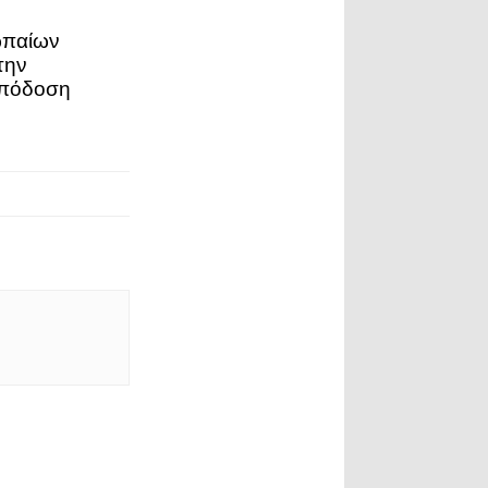
παίων
την
απόδοση