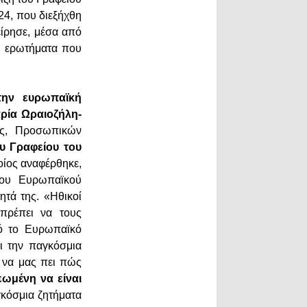
24, που διεξήχθη
είρησε, μέσα από
α ερωτήματα που
την ευρωπαϊκή
ρία Ωραιοζήλη-
νης, Προσωπικών
υ Γραφείου του
οίος αναφέρθηκε,
του Ευρωπαϊκού
ητά της. «Ηθικοί
 πρέπει να τους
πό το Ευρωπαϊκό
ει την παγκόσμια
ή να μας πει πώς
ωμένη να είναι
γκόσμια ζητήματα