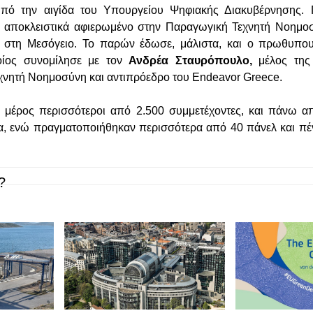
πό την αιγίδα του Υπουργείου Ψηφιακής Διακυβέρνησης. Π
ο αποκλειστικά αφιερωμένο στην Παραγωγική Τεχνητή Νοημοσ
ence) στη Μεσόγειο. Το παρών έδωσε, μάλιστα, και ο πρωθυπ
οίος συνομίλησε με τον
Ανδρέα Σταυρόπουλο,
μέλος της
εχνητή Νοημοσύνη και αντιπρόεδρο του Endeavor Greece.
 μέρος περισσότεροι από 2.500 συμμετέχοντες, και πάνω απ
α, ενώ πραγματοποιήθηκαν περισσότερα από 40 πάνελ και πέν
?