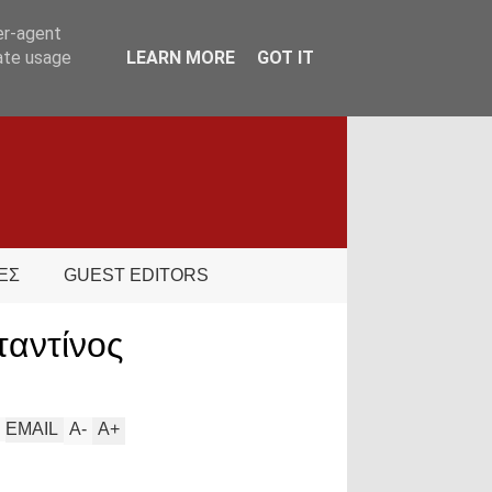
er-agent
rate usage
LEARN MORE
GOT IT
ΕΣ
GUEST EDITORS
ταντίνος
EMAIL
A
-
A
+