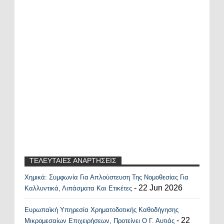
ΤΕΛΕΥΤΑΙΕΣ ΑΝΑΡΤΗΣΕΙΣ
Χημικά: Συμφωνία Για Απλούστευση Της Νομοθεσίας Για
Recent Posts Widget
- 22 Jun 2026
Καλλυντικά, Λιπάσματα Και Ετικέτες
Ευρωπαϊκή Υπηρεσία Χρηματοδοτικής Καθοδήγησης
- 22
Μικρομεσαίων Επιχειρήσεων, Προτείνει Ο Γ. Αυτιάς