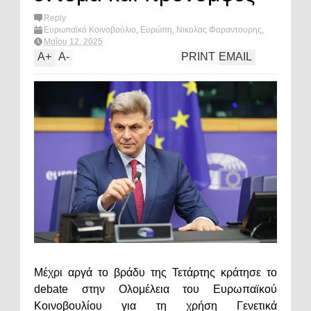
Reply
Ευρωπαϊκό Κοινοβούλιο
,
Ευρώπη
,
Νικολας Φαραντουρης
,
πολιτική
,
τροφιμα
,
υγεια
,
What's hot?
Μαΐου 12, 2025
A
+
A
-
PRINT
EMAIL
Μέχρι αργά το βράδυ της Τετάρτης κράτησε το
debate στην Ολομέλεια του Ευρωπαϊκού
Κοινοβουλίου για τη χρήση Γενετικά