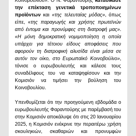
Κοινοβουλίου»
. Ο Ν. Φαραντούρης
καταδίκασε
την επέκταση γενετικά τροποποιημένων
προϊόντων
και
«της τελευταίας μόδας»
, όπως
είπε, «
της παραγωγής και χρήσης πρωτεϊνών
από έντομα και προνύμφες στη διατροφή μας»
.
«Η μόνη δημοκρατική νομιμοποίηση η οποία
υπάρχει για τέτοιου είδους αποφάσεις που
αφορούν τη διατροφική αλυσίδα είναι μέσα σε
αυτόν τον οίκο, στο Ευρωπαϊκό Κοινοβούλιο»
,
τόνισε ο ευρωβουλευτής και κάλεσε τους
συναδέλφους του να καταψηφίσουν και την
Κομισιόν να τιμήσει την βούληση του
Κοινοβουλίου.
Υπενθυμίζεται ότι την προηγούμενη εβδομάδα ο
ευρωβουλευτής Φαραντούρης με παρέμβασή του
στην Κομισιόν αποκάλυψε ότι στις 20 Ιανουαρίου
2025, η Κομισιόν ενέκρινε την περαιτέρω χρήση
σκουληκιών, σκαθαριών και προνυμφών