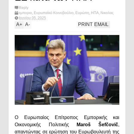
Reply
εμποριο
,
Ευρωπαϊκό Κοινοβούλιο
,
Ευρώπη
,
ΗΠΑ
,
Νικολας
Φαραντουρης
,
οικονομία
,
πολιτική
,
What's hot?
Ιουνίου 05, 2025
A
+
A
-
PRINT
EMAIL
Ο Ευρωπαίος Επίτροπος Εμπορικής και
Οικονομικής Πολιτικής
Maroš Šefčovič
,
απαντώντας σε ερώτηση του Ευρωβουλευτή της