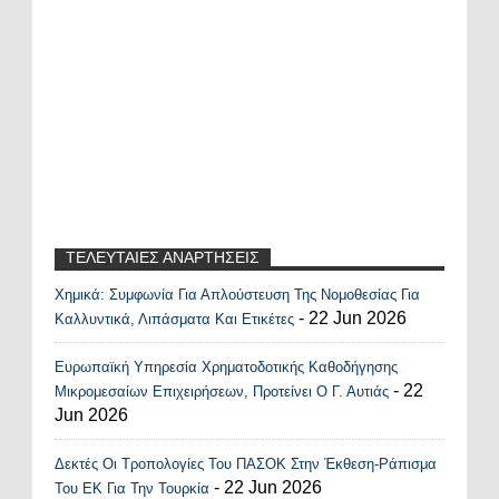
ΤΕΛΕΥΤΑΙΕΣ ΑΝΑΡΤΗΣΕΙΣ
Χημικά: Συμφωνία Για Απλούστευση Της Νομοθεσίας Για
Recent Posts Widget
- 22 Jun 2026
Καλλυντικά, Λιπάσματα Και Ετικέτες
Ευρωπαϊκή Υπηρεσία Χρηματοδοτικής Καθοδήγησης
- 22
Μικρομεσαίων Επιχειρήσεων, Προτείνει Ο Γ. Αυτιάς
Jun 2026
Δεκτές Οι Τροπολογίες Του ΠΑΣΟΚ Στην Έκθεση-Ράπισμα
- 22 Jun 2026
Του ΕΚ Για Την Τουρκία