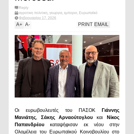
Reply
αγροτικη πολιτικη
,
γεωργια
,
εμποριο
,
Ευρωπαϊκό
Κοινοβούλιο
,
Ευρώπη
,
οικονομία
,
πολιτική
,
merscosur
,
Φεβρουαρίου 17, 2026
What's hot?
A
+
A
-
PRINT
EMAIL
Οι ευρωβουλευτές του ΠΑΣΟΚ
Γιάννης
Μανιάτης
,
Σάκης Αρναούτογλου
και
Νίκος
Παπανδρέου
καταψήφισαν εκ νέου στην
Ολομέλεια του Ευρωπαϊκού Κοινοβουλίου στο