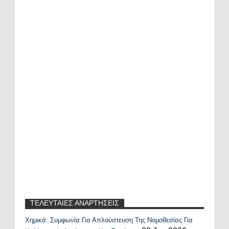
ΤΕΛΕΥΤΑΙΕΣ ΑΝΑΡΤΗΣΕΙΣ
Χημικά: Συμφωνία Για Απλούστευση Της Νομοθεσίας Για
Recent Posts Widget