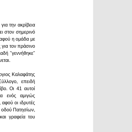
για την ακρίβεια
σει στον σημερινό
 αφού η ομάδα με
 για τον πράσινο
λαδή "γεννήθηκε"
εται.
ώργιος Καλαφάτης
ύλλογο, επειδή
βο. Οι 41 αυτοί
ία ενός αμιγώς
 αφού οι ιδρυτές
ς οδού Πατησίων,
και γραφεία του