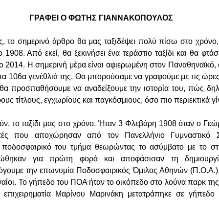
ΓΡΑΦΕΙ Ο ΦΩΤΗΣ ΓΙΑΝΝΑΚΟΠΟΥΛΟΣ
, το σημερινό άρθρο θα μας ταξιδέψει πολύ πίσω στο χρόνο, 
 1908. Από εκεί, θα ξεκινήσει ένα τεράστιο ταξίδι και θα φτά
το 2014. Η σημερινή μέρα είναι αφιερωμένη στον Παναθηναϊκό,
 τα 106α γενέθλιά της. Θα μπορούσαμε να γραφούμε με τις ώρες
 θα προσπαθήσουμε να αναδείξουμε την ιστορία του, πώς δη
ους τίτλους, εγχωρίους και παγκόσμιους, όσο πιο περιεκτικά γίν
πόν, το ταξίδι μας στο χρόνο. Ήταν 3 Φλεβάρη 1908 όταν ο Γε
τές που αποχώρησαν από τον Πανελλήνιο Γυμναστικό Σ
ο ποδοσφαιρικό του τμήμα θεωρώντας το ασύμβατο με το στί
ρώθηκαν για πρώτη φορά και αποφάσισαν τη δημιουργ
γουμε την επωνυμία Ποδοσφαιρικός Όμιλος Αθηνών (Π.Ο.Α.),
ναίοι. Το γήπεδο του ΠΟΑ ήταν το οικόπεδο στο λούνα παρκ τη
 επιχειρηματία Μαρίνου Μαρινάκη μετατράπηκε σε γήπεδο 