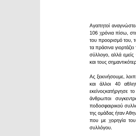
Αγαπητοί αναγνώστες
106 χρόνια πίσω, στο
του προορισμό του, 
τα πράσινα γιορτάζει
σύλλογο, αλλά εμείς
και τους σημαντικότερ
Ας ξεκινήσουμε, λοι
και άλλοι 40 αθλη
εκείνοςκατήργησε τ
άνθρωποι συγκεντ
ποδοσφαιρικού συλλό
της ομάδας ήταν Αθη
που με χορηγία του
συλλόγου.