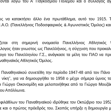
ονται λόγω του Α' Παγκοσμίου Πολέμου και ο σύλλογος αγω
μως να κατακτήσει άλλο ένα πρωτάθλημα, αυτό του 1915.
Π.Α.Ο. (Πανελλήνιος Ποδοσφαιρικός & Αγωνιστικός Όμιλος) και
εται στη σημερινή ονομασία Πανελλήνιος Αθλητικός 
λογος ήταν γνωστος ως Πανελλήνιος, η σύγχυση που προκαλ
λογο του Πανελληνίου Γ.Σ., ανάγκασε τα μέλη του ΠΑΟ να π
ναθηναϊκός Αθλητικός Όμιλος.
Παναθηναϊκού συνετέθη την περίοδο 1947-48 από τον Πάνο Κ
 νίκη", για να δημιουργήθει το 1958 ο μέχρι σήμερα ύμνος 
 Γιώργο Οικονομίδη και μελοποιήθηκε από το Γιώργο Μουζάκ
του Απόλλωνα.
φιλάθλων του Παναθηναϊκού ιδρύθηκε τον Οκτώβριο του 195
και ο πρώτος πρόεδρός του. Σκοπός υπήρξε η δημιουργία μι