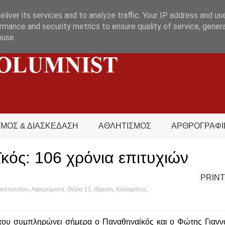
liver its services and to analyze traffic. Your IP address and us
rmance and security metrics to ensure quality of service, gene
buse.
ΣΜΟΣ & ΔΙΑΣΚΕΔΑΣΗ
ΑΘΛΗΤΙΣΜΟΣ
ΑΡΘΡΟΓΡΑΦΙ
κός: 106 χρόνια επιτυχιών
PRINT
ακόπουλου
,
Αφιερώματα
,
Θύρα 13
,
ίδρυση
,
Καλαφάτης
,
όσφαιρο
 του συμπληρώνει σήμερα ο Παναθηναϊκός και ο Φώτης Γιανν