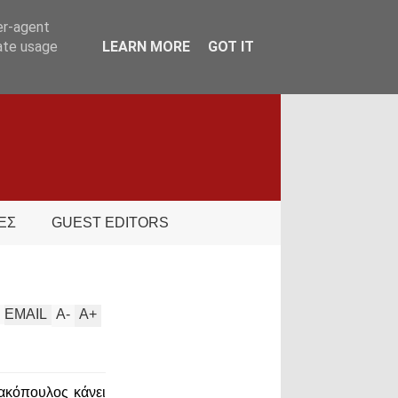
er-agent
rate usage
LEARN MORE
GOT IT
ΕΣ
GUEST EDITORS
EMAIL
A
-
A
+
ακόπουλος κάνει