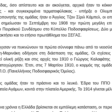
ας, όσο απίστευτο και αν ακούγεται, αρχικά ήταν το κόκκι
ς - και συγκεκριμένα τερματοφύλακας - υπήρξε ο Ολυμπ
οπονητής της ομάδας ήταν ο Άγγλος Τζον Σίριλ Κάμπελ, οι οπο
 σημείωσαν το Σεπτέμβρη του 1908 την πρώτη μεγάλη επ
ου Πειραϊκού Συνδέσμου στο Κύπελλο Ποδοσφαιρίσεως. Δύο μ
ακτήσει και το ετήσιο πρωτάθλημα του ΣΕΓΑΣ.
άρχισαν να πυκνώνουν τα πρώτα σύννεφα πάνω από το νεοσύσ
-Μαρινάκη οδήγησε στη διάσπαση της ομάδας. Οι σχέσεις
ί ολική ρήξη και στις αρχές του 1910 ο Γιώργος Καλαφάτης 
αποχώρησαν. Έτσι, στις 7 Μαρτίου 1910, ο κορμός της ομάδ
Π.Ο. (Πανελλήνιος Ποδοσφαιρικός Όμιλος).
ας ομάδας ήταν το πράσινο και το λευκό. Έδρα του ΠΠΟ 
εία Αγάμων, κοντά στην πλατεία Αμερικής. Το 1914 γίνεται μέ
να χρόνια η Ελλάδα βρίσκεται σε εμπόλεμη κατάσταση, οι περι