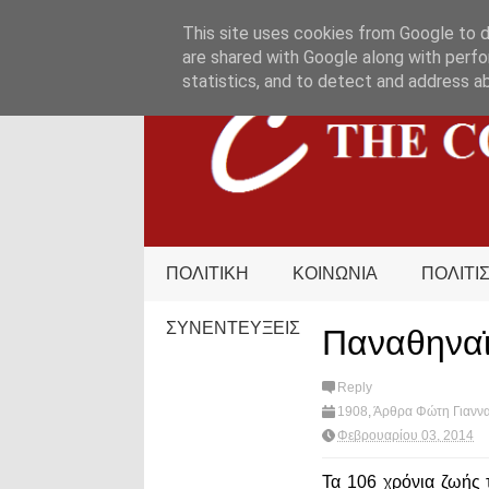
HOME
ΟΡΟΙ ΧΡΗΣΗΣ
ΕΠΙΚΟΙΝΩΝΙΑ
This site uses cookies from Google to de
are shared with Google along with perfo
statistics, and to detect and address a
ΠΟΛΙΤΙΚΗ
ΚΟΙΝΩΝΙΑ
ΠΟΛΙΤΙ
ΣΥΝΕΝΤΕΥΞΕΙΣ
Παναθηναϊ
Reply
1908
,
Άρθρα Φώτη Γιανν
Παναθηναϊκός
,
ΠΑΟ
,
ποδ
Φεβρουαρίου 03, 2014
Τα 106 χρόνια ζωής