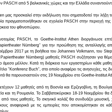
ν PASCH από 5 βαλκανικές χώρες και την Ελλάδα συναντιούντ
Athen μας προσκαλεί στην εκδήλωση που σηματοδοτεί την λήξη 
ποία πραγματοποιήθηκαν σε σχολεία PASCH στην περιοχή της
ρκεια του φθινοπώρου.
ινοτομίας PASCH, το Goethe-Institut Athen διοργάνωσε επτ
apiertheater Nürnberg'' για την προώθηση της ανταλλαγής 
οέμβριο 2017 με τη βοήθεια του Johannes Volkmann, του Steph
Papiertheater Nürnberg) μαθητές PASCH συζήτησαν για θέμα
ο άμεσο μέλλον. Κατά τη διάρκεια των εργαστηρίων κάθε μαθ
τίτλο "Konferenz Buch", στο οποίο αναφέρει τις ανησυχίες, τις δι
 αυτά θα παρουσιαστούν στις 19 Νοεμβρίου στο Goethe-Institut A
τέχουν 12 μαθητές από τη Βοσνία και Ερζεγοβίνη, τη Βουλγα
ία και τη Ρουμανία. Το Σαββατοκύριακο 18-19 Νοεμβρίου θα 
 από τους μαθητές, Το σκηνικό κολάζ θα συνδυάζει μουσική, 
ήκους αναφορικά με τις εμπειρίες που αποκομίστηκαν σε κά
ηρίων.