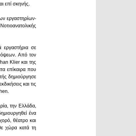
αι επί σκηνής.
των εργαστηρίων-
 Νοτιοανατολικής
ά εργαστήρια σε
απόψεων. Από τον
an Klier και της
τα επίκαιρα που
ητής δημιούργησε
εκδικήσεις και τις
then.
ρία, την Ελλάδα,
δημιουργηθεί ένα
χορό, θέατρο και
θε χώρα κατά τη