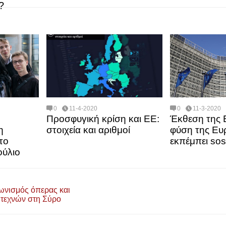
?
0
11-4-2020
0
11-3-2020
Προσφυγική κρίση και ΕΕ:
Έκθεση της 
η
στοιχεία και αριθμοί
φύση της Ε
το
εκπέμπει sos
ύλιο
ωνισμός όπερας και
ιτεχνών στη Σύρο