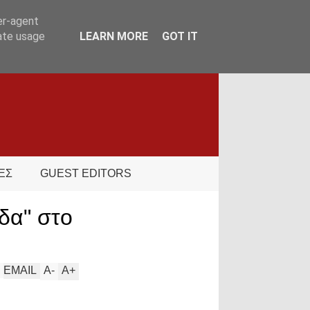
er-agent
rate usage
LEARN MORE
GOT IT
ΕΣ
GUEST EDITORS
δα" στο
EMAIL
A
-
A
+