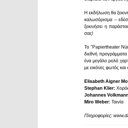
Η εκδήλωση θα ξεκιν
καλωσόρισμα – εδέσμ
ξεκινήσει η παράστα
σας!
Το "Papiertheater Nü
διεθνή προγράμματα 
ένα μεγάλο ρολό χαρτ
με εικόνες φωτός και
Elisabeth Aigner Mo
Stephan Klier:
Χορό
Johannes Volkmann
Miro Weber:
Ταινία
Πληροφορίες: www.da