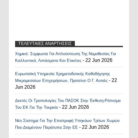
ΤΕΛΕΥΤΑΙΕΣ ΑΝΑΡΤΗΣΕΙΣ
Χημικά: Συμφωνία Για Απλούστευση Της Νομοθεσίας Για
Recent Posts Widget
- 22 Jun 2026
Καλλυντικά, Λιπάσματα Και Ετικέτες
Ευρωπαϊκή Υπηρεσία Χρηματοδοτικής Καθοδήγησης
- 22
Μικρομεσαίων Επιχειρήσεων, Προτείνει Ο Γ. Αυτιάς
Jun 2026
Δεκτές Οι Τροπολογίες Του ΠΑΣΟΚ Στην Έκθεση-Ράπισμα
- 22 Jun 2026
Του ΕΚ Για Την Τουρκία
Νέο Σύστημα Για Την Επιστροφή Υπηκόων Τρίτων Χωρών
- 22 Jun 2026
Που Διαμένουν Παράτυπα Στην ΕΕ