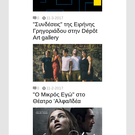
0
11-3-2017
"Συνδέσεις" της Ειρήνης
Γρηγοριάδου στην Dépôt
Art gallery
0
11-2-2017
"Ο Μικρός Εγώ" στο
Θέατρο 'Αλφα/Ιδέα