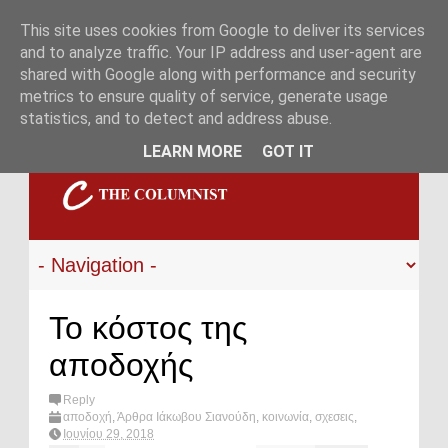
This site uses cookies from Google to deliver its services
and to analyze traffic. Your IP address and user-agent are
shared with Google along with performance and security
metrics to ensure quality of service, generate usage
statistics, and to detect and address abuse.
LEARN MORE
GOT IT
Το κόστος της
αποδοχής
Reply
αποδοχή
,
Άρθρα Ιάκωβου Σιανούδη
,
κοινωνία
,
σχεσεις
,
ψυχολογία
,
Guest Editors
,
What's hot?
Ιουνίου 29, 2018