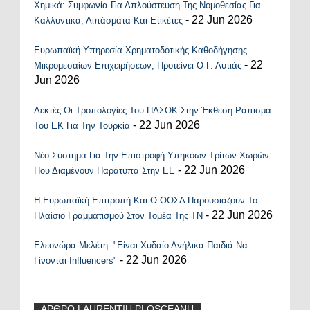
Χημικά: Συμφωνία Για Απλούστευση Της Νομοθεσίας Για
Recent Posts Widget
- 22 Jun 2026
Καλλυντικά, Λιπάσματα Και Ετικέτες
Ευρωπαϊκή Υπηρεσία Χρηματοδοτικής Καθοδήγησης
- 22
Μικρομεσαίων Επιχειρήσεων, Προτείνει Ο Γ. Αυτιάς
Jun 2026
Δεκτές Οι Τροπολογίες Του ΠΑΣΟΚ Στην Έκθεση-Ράπισμα
- 22 Jun 2026
Του ΕΚ Για Την Τουρκία
Νέο Σύστημα Για Την Επιστροφή Υπηκόων Τρίτων Χωρών
- 22 Jun 2026
Που Διαμένουν Παράτυπα Στην ΕΕ
Η Ευρωπαϊκή Επιτροπή Και Ο ΟΟΣΑ Παρουσιάζουν Το
- 22 Jun 2026
Πλαίσιο Γραμματισμού Στον Τομέα Της ΤΝ
Ελεονώρα Μελέτη: "Είναι Χυδαίο Ανήλικα Παιδιά Να
- 22 Jun 2026
Γίνονται Influencers"
ΑΡΘΡΟ LAURENTIU PLOSCEANU