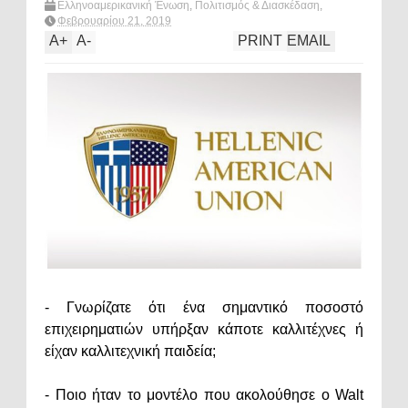
Ελληνοαμερικανική Ένωση
,
Πολιτισμός & Διασκέδαση
,
πολιτιστική επιχειρηματικότητα
,
σεμιναριο
,
What's hot?
Φεβρουαρίου 21, 2019
A
+
A
-
PRINT
EMAIL
- Γνωρίζατε ότι ένα σημαντικό ποσοστό
επιχειρηματιών υπήρξαν κάποτε καλλιτέχνες ή
είχαν καλλιτεχνική παιδεία;
- Ποιο ήταν το μοντέλο που ακολούθησε ο Walt