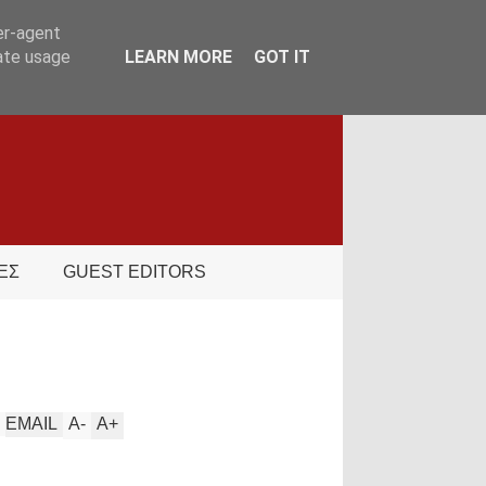
er-agent
rate usage
LEARN MORE
GOT IT
ΕΣ
GUEST EDITORS
EMAIL
A
-
A
+