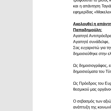
τροφοδοτεί το μίσος 
και η απάντηση Ταγιάν
εφημερίδας «Μακελει
Ακολουθεί η απάντη
Παπαδημούλη:
Αγαπητέ Αντιπρόεδρε
Αγαπητέ συνάδελφε,
Σας ευχαριστώ για τη
δημοσιεύθηκε στην ελ
Ως δημοσιογράφος, ε
δημοσιεύματα του Τύ
Ως Πρόεδρος του Ευρω
θεσμικού μας οργάνο
Ο σεβασμός των αξιών
ανάπτυξη της κοινωνία