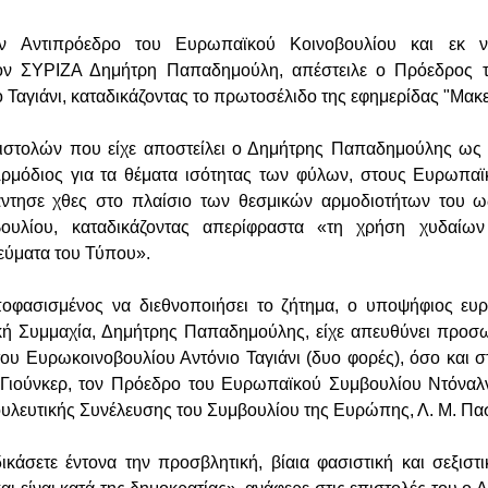
ν Αντιπρόεδρο του Ευρωπαϊκού Κοινοβουλίου και εκ 
ον ΣΥΡΙΖΑ Δημήτρη Παπαδημούλη, απέστειλε ο Πρόεδρος 
 Ταγιάνι, καταδικάζοντας το πρωτοσέλιδο της εφημερίδας "Μακε
ιστολών που είχε αποστείλει ο Δημήτρης Παπαδημούλης ως 
ρμόδιος για τα θέματα ισότητας των φύλων, στους Ευρωπαϊ
πάντησε χθες στο πλαίσιο των θεσμικών αρμοδιοτήτων του 
ουλίου, καταδικάζοντας απερίφραστα «τη χρήση χυδαίων 
εύματα του Τύπου».
αποφασισμένος να διεθνοποιήσει το ζήτημα, ο υποψήφιος ευ
κή Συμμαχία, Δημήτρης Παπαδημούλης, είχε απευθύνει προσω
ου Ευρωκοινοβουλίου Αντόνιο Ταγιάνι (δυο φορές), όσο και 
 Γιούνκερ, τον Πρόεδρο του Ευρωπαϊκού Συμβουλίου Ντόναλν
υλευτικής Συνέλευσης του Συμβουλίου της Ευρώπης, Λ. Μ. Πα
κάσετε έντονα την προσβλητική, βίαια φασιστική και σεξιστ