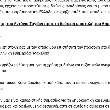
και είναι κατά της δημοκρατίας», ανάφερε στις επιστολές του 
ι, έρχεται να προστεθεί στις διεθνείς αντιδράσεις για το μιαρ
ό», που ντρόπιασε την Ελλάδα και χρήζει απόλυτης καταδίκης
ση του Αντόνιο Ταγιάνι προς τη δεύτερη επιστολή του Δημ
,
ν επιστολή σας με την οποία μου επιστήσατε την προσοχή στο
ληνική εφημερίδα "Mακελειό".
κφράζω τη λύπη μου για τη χρήση χυδαίων και σεξιστικών ανα
που.
παϊκού Κοινοβουλίου, καταδικάζω πάντα τέτοιες ενέργειες στ
υ.
 μας είναι καθοριστικής σημασίας για τη δημοκρατική και ευη
ς μας και οφείλουμε να δεσμευόμαστε σε αυτές τις αξίες και σε