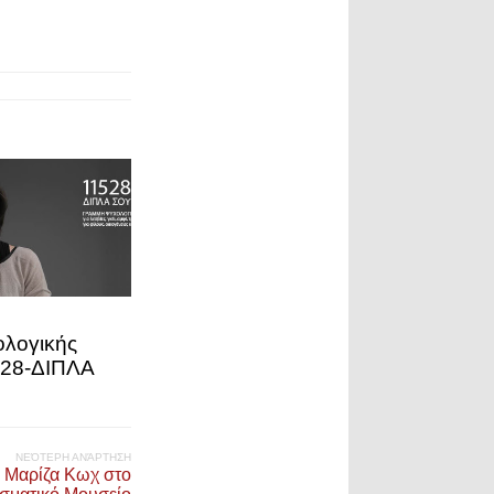
λογικής
528-ΔΙΠΛΑ
ΝΕΌΤΕΡΗ ΑΝΆΡΤΗΣΗ
η Μαρίζα Κωχ στο