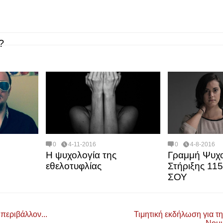
?
0
4-11-2016
0
4-8-2016
Η ψυχολογία της
Γραμμή Ψυχο
εθελοτυφλίας
Στήριξης 11
ΣΟΥ
 περιβάλλον...
Τιμητική εκδήλωση για τ