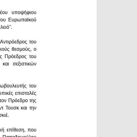
νέου υποψήφιου
του Ευρωπαϊκού
λειό".
Αντιρόεδρος του
κούς θεσμούς, ο
ως Πρόεδρος του
και σεξιστικών
ρωβουλευτής του
πικές επιστολές
στον Πρόεδρο της
τ Τουσκ και την
σκιέ.
ική επίθεση, που