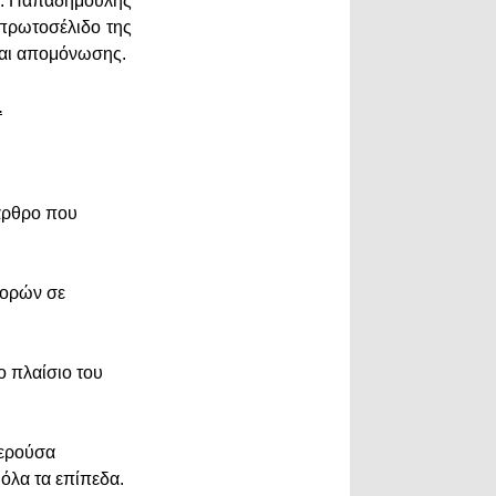
ο Δ. Παπαδημούλης
ό πρωτοσέλιδο της
 και απομόνωσης.
.
 άρθρο που
φορών σε
ο πλαίσιο του
μερούσα
 όλα τα επίπεδα.