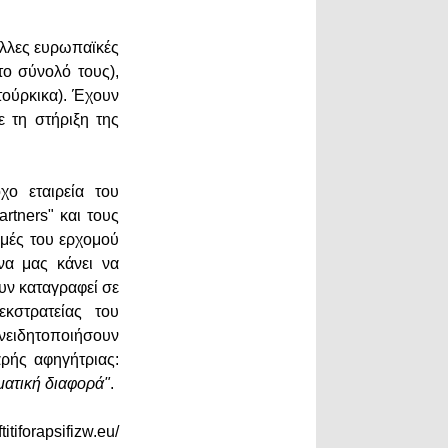
άλλες ευρωπαϊκές
το σύνολό τους),
 τούρκικα). Έχουν
ε τη στήριξη της
χο εταιρεία του
rtners" και τους
γμές του ερχομού
να μας κάνει να
ουν καταγραφεί σε
κστρατείας του
υνειδητοποιήσουν
αρής αφηγήτριας:
ματική διαφορά"
.
iforapsifizw.eu/