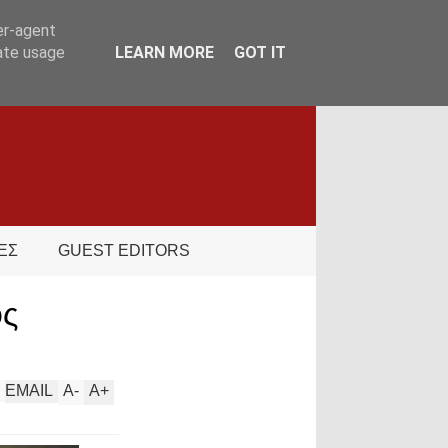
er-agent
rate usage
LEARN MORE
GOT IT
ΕΣ
GUEST EDITORS
ός
EMAIL
A
-
A
+