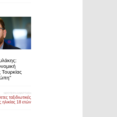
υλάκης:
κονομική
 Τουρκίας
ρώπη"
ΝΕΌΤΕΡΗ ΑΝΆΡΤΗΣΗ
τες ταξιδιωτικές
ς ηλικίας 18 ετών