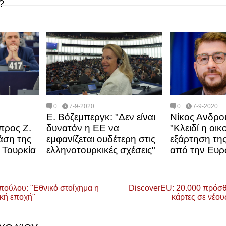
?
0
7-9-2020
0
7-9-2020
Ε. Βόζεμπεργκ: "Δεν είναι
Νίκος Ανδρο
προς Ζ.
δυνατόν η ΕΕ να
"Κλειδί η οι
άση της
εμφανίζεται ουδέτερη στις
εξάρτηση της
 Τουρκία
ελληνοτουρκικές σχέσεις"
από την Ευ
ούλου: "Εθνικό στοίχημα η
DiscoverEU: 20.000 πρόσθε
κή εποχή"
κάρτες σε νέου