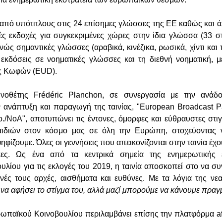
ι από υπότιτλους στις 24 επίσημες γλώσσες της ΕΕ καθώς και 
ές εκδοχές για συγκεκριμένες χώρες στην ίδια γλώσσα (33 σ
νώς σημαντικές γλώσσες (αραβικά, κινέζικα, ρωσικά, χίντι και
εκδόσεις σε νοηματικές γλώσσες και τη διεθνή νοηματική, μ
ς Κωφών (EUD).
οθέτης Frédéric Planchon, σε συνεργασία με την ανάδο
ν ανάπτυξη και παραγωγή της ταινίας, "European Broadcast Pa
o./NoA", αποτυπώνει τις έντονες, όμορφες και εύθραυστες στι
ιδιών στον κόσμο μας σε όλη την Ευρώπη, στοχεύοντας 
ηφίζουμε. Όλες οι γεννήσεις που απεικονίζονται στην ταινία έχ
κες. Ως ένα από τα κεντρικά σημεία της ενημερωτικής ε
λίου για τις εκλογές του 2019, η ταινία αποσκοπεί στο να σ
ινές τους αρχές, αισθήματα και ευθύνες. Με τα λόγια της νε
να αφήσει το στίγμα του, αλλά μαζί μπορούμε να κάνουμε πραγ
ωπαϊκού Κοινοβουλίου περιλαμβάνει επίσης την πλατφόρμα aftit