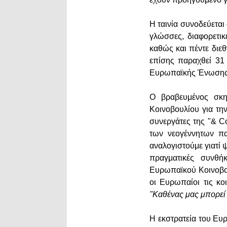
Η ταινία συνοδεύετα
γλώσσες, διαφορετικ
καθώς και πέντε διεθ
επίσης παραχθεί 31 
Ευρωπαϊκής Ένωση
Ο βραβευμένος σκην
Κοινοβουλίου για τη
συνεργάτες της "& C
των νεογέννητων πα
αναλογιστούμε γιατί ψ
πραγματικές συνθή
Ευρωπαϊκού Κοινοβου
οι Ευρωπαίοι τις κο
"Καθένας μας μπορεί 
Η εκστρατεία του Ευρ