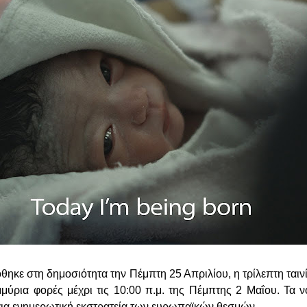
θηκε στη δημοσιότητα την Πέμπτη 25 Απριλίου, η τρίλεπτη ταιν
ύρια φορές μέχρι τις 10:00 π.μ. της Πέμπτης 2 Μαΐου. Τα 
ια ενημερωτική εκστρατεία των ευρωπαϊκών θεσμών.