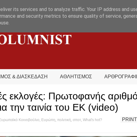
liver its services and to analyze traffic. Your IP address and us
rmance and security metrics to ensure quality of service, gene
buse.
ΣΜΟΣ & ΔΙΑΣΚΕΔΑΣΗ
ΑΘΛΗΤΙΣΜΟΣ
ΑΡΘΡΟΓΡΑΦΙ
ς εκλογές: Πρωτοφανής αριθμ
α την ταινία του ΕΚ (video)
PRINT
Ευρωπαϊκό Κοινοβούλιο
,
Ευρώπη
,
πολιτική
,
σποτ
,
What's hot?