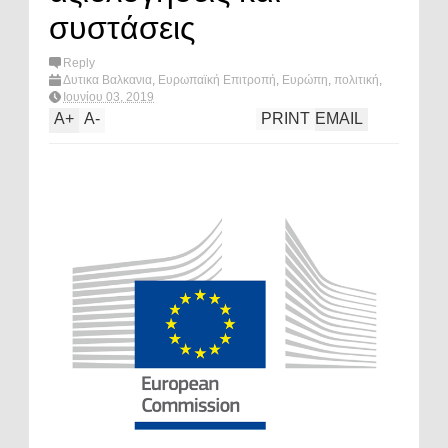
συστάσεις
Reply
Δυτικα Βαλκανια
,
Ευρωπαϊκή Επιτροπή
,
Ευρώπη
,
πολιτική
,
Τουρκια
,
What's hot?
Ιουνίου 03, 2019
A
+
A
-
PRINT
EMAIL