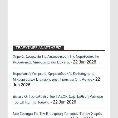
ΤΕΛΕΥΤΑΙΕΣ ΑΝΑΡΤΗΣΕΙΣ
Χημικά: Συμφωνία Για Απλούστευση Της Νομοθεσίας Για
Recent Posts Widget
- 22 Jun 2026
Καλλυντικά, Λιπάσματα Και Ετικέτες
Ευρωπαϊκή Υπηρεσία Χρηματοδοτικής Καθοδήγησης
- 22
Μικρομεσαίων Επιχειρήσεων, Προτείνει Ο Γ. Αυτιάς
Jun 2026
Δεκτές Οι Τροπολογίες Του ΠΑΣΟΚ Στην Έκθεση-Ράπισμα
- 22 Jun 2026
Του ΕΚ Για Την Τουρκία
Νέο Σύστημα Για Την Επιστροφή Υπηκόων Τρίτων Χωρών