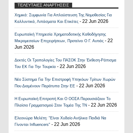
ΤΕΛΕΥΤΑΙΕΣ ΑΝΑΡΤΗΣΕΙΣ
Χημικά: Συμφωνία Για Απλούστευση Της Νομοθεσίας Για
Recent Posts Widget
- 22 Jun 2026
Καλλυντικά, Λιπάσματα Και Ετικέτες
Ευρωπαϊκή Υπηρεσία Χρηματοδοτικής Καθοδήγησης
- 22
Μικρομεσαίων Επιχειρήσεων, Προτείνει Ο Γ. Αυτιάς
Jun 2026
Δεκτές Οι Τροπολογίες Του ΠΑΣΟΚ Στην Έκθεση-Ράπισμα
- 22 Jun 2026
Του ΕΚ Για Την Τουρκία
Νέο Σύστημα Για Την Επιστροφή Υπηκόων Τρίτων Χωρών
- 22 Jun 2026
Που Διαμένουν Παράτυπα Στην ΕΕ
Η Ευρωπαϊκή Επιτροπή Και Ο ΟΟΣΑ Παρουσιάζουν Το
- 22 Jun 2026
Πλαίσιο Γραμματισμού Στον Τομέα Της ΤΝ
Ελεονώρα Μελέτη: "Είναι Χυδαίο Ανήλικα Παιδιά Να
- 22 Jun 2026
Γίνονται Influencers"