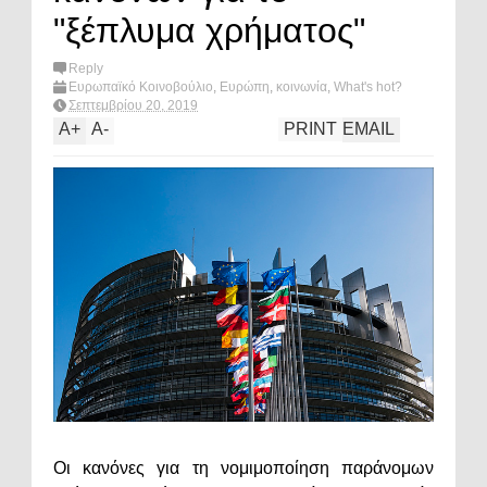
"ξέπλυμα χρήματος"
Reply
Ευρωπαϊκό Κοινοβούλιο
,
Ευρώπη
,
κοινωνία
,
What's hot?
Σεπτεμβρίου 20, 2019
A
+
A
-
PRINT
EMAIL
Οι κανόνες για τη νομιμοποίηση παράνομων