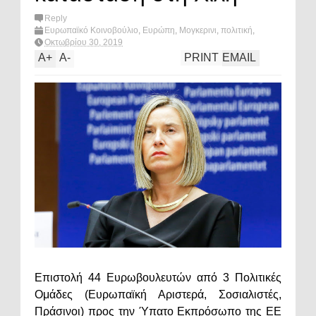
Reply
Ευρωπαϊκό Κοινοβούλιο
,
Ευρώπη
,
Μογκερινι
,
πολιτική
,
Χιλή
,
What's hot?
Οκτωβρίου 30, 2019
A
+
A
-
PRINT
EMAIL
Επιστολή 44 Ευρωβουλευτών από 3 Πολιτικές
Ομάδες (Ευρωπαϊκή Αριστερά, Σοσιαλιστές,
Πράσινοι) προς την Ύπατο Εκπρόσωπο της ΕΕ