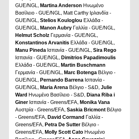
GUE/NGL,
Martina Anderson
Ηνωμένο
Βασίλειο - GUE/NGL, Matt Carthy Ιρλανδία -
GUE/NGL,
Stelios Kouloglou
Ελλάδα -
GUE/NGL,
Manon Aubry
Γαλλία - GUE/NGL,
Helmut Scholz
Γερμανία - GUE/NGL,
Konstantinos Arvanitis
Ελλάδα - GUE/NGL,
Manu Pineda
Ισπανία - GUE/NGL,
Sira Rego
Ισπανία - GUE/NGL,
Dimitrios Papadimoulis
Ελλάδα - GUE/NGL,
Martin Buschmann
Γερμανία - GUE/NGL,
Marc Botenga
Βέλγιο -
GUE/NGL,
Pernando Barrena
Ισπανία -
GUE/NGL,
Maria Arena
Βέλγιο - S&D,
Julie
Ward
Ηνωμένο Βασίλειο - S&D,
Diana Riba i
Giner
Ισπανία - Greens/EFA,
Monika Vana
Αυστρία - Greens/EFA,
Saskia Bricmont
Βέλγιο
- Greens/EFA,
David Cormand
Γαλλία -
Greens/EFA,
Petra De Sutter
Βέλγιο -
Greens/EFA,
Molly Scott Cato
Ηνωμένο