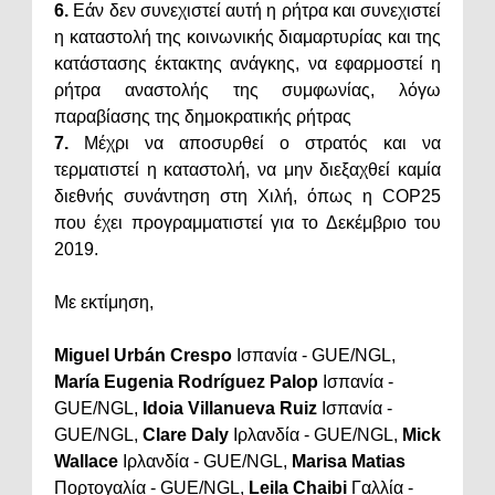
6.
Εάν δεν συνεχιστεί αυτή η ρήτρα και συνεχιστεί
η καταστολή της κοινωνικής διαμαρτυρίας και της
κατάστασης έκτακτης ανάγκης, να εφαρμοστεί η
ρήτρα αναστολής της συμφωνίας, λόγω
παραβίασης της δημοκρατικής ρήτρας
7.
Μέχρι να αποσυρθεί ο στρατός και να
τερματιστεί η καταστολή, να μην διεξαχθεί καμία
διεθνής συνάντηση στη Χιλή, όπως η COP25
που έχει προγραμματιστεί για το Δεκέμβριο του
2019.
Με εκτίμηση,
Miguel Urbán Crespo
Ισπανία - GUE/NGL,
María Eugenia Rodríguez Palop
Ισπανία -
GUE/NGL,
Idoia Villanueva Ruiz
Ισπανία -
GUE/NGL,
Clare Daly
Ιρλανδία - GUE/NGL,
Mick
Wallace
Ιρλανδία - GUE/NGL,
Marisa Matias
Πορτογαλία - GUE/NGL,
Leila Chaibi
Γαλλία -