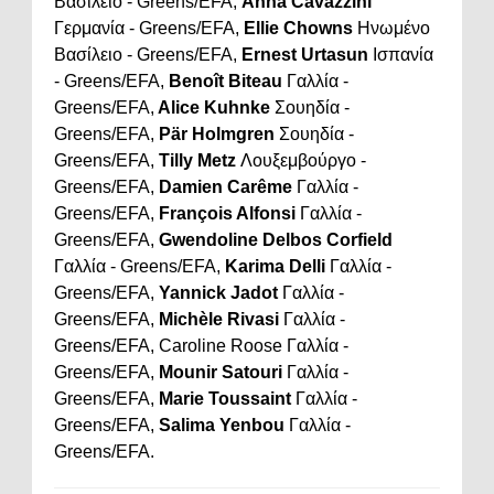
Βασίλειο - Greens/EFA,
Anna Cavazzini
Γερμανία - Greens/EFA,
Ellie Chowns
Ηνωμένο
Βασίλειο - Greens/EFA,
Ernest Urtasun
Ισπανία
- Greens/EFA,
Benoît Biteau
Γαλλία -
Greens/EFA,
Alice Kuhnke
Σουηδία -
Greens/EFA,
Pär Holmgren
Σουηδία -
Greens/EFA,
Tilly Metz
Λουξεμβούργο -
Greens/EFA,
Damien Carême
Γαλλία -
Greens/EFA,
François Alfonsi
Γαλλία -
Greens/EFA,
Gwendoline Delbos
Corfield
Γαλλία - Greens/EFA,
Karima Delli
Γαλλία -
Greens/EFA,
Yannick Jadot
Γαλλία -
Greens/EFA,
Michèle Rivasi
Γαλλία -
Greens/EFA, Caroline Roose Γαλλία -
Greens/EFA,
Mounir Satouri
Γαλλία -
Greens/EFA,
Marie Toussaint
Γαλλία -
Greens/EFA,
Salima Yenbou
Γαλλία -
Greens/EFA.