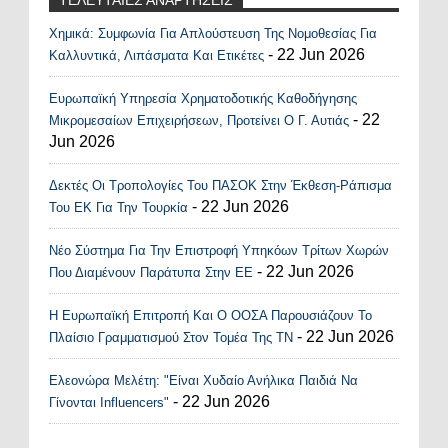
Χημικά: Συμφωνία Για Απλούστευση Της Νομοθεσίας Για
Recent Posts Widget
- 22 Jun 2026
Καλλυντικά, Λιπάσματα Και Ετικέτες
Ευρωπαϊκή Υπηρεσία Χρηματοδοτικής Καθοδήγησης
- 22
Μικρομεσαίων Επιχειρήσεων, Προτείνει Ο Γ. Αυτιάς
Jun 2026
Δεκτές Οι Τροπολογίες Του ΠΑΣΟΚ Στην Έκθεση-Ράπισμα
- 22 Jun 2026
Του ΕΚ Για Την Τουρκία
Νέο Σύστημα Για Την Επιστροφή Υπηκόων Τρίτων Χωρών
- 22 Jun 2026
Που Διαμένουν Παράτυπα Στην ΕΕ
Η Ευρωπαϊκή Επιτροπή Και Ο ΟΟΣΑ Παρουσιάζουν Το
- 22 Jun 2026
Πλαίσιο Γραμματισμού Στον Τομέα Της ΤΝ
Ελεονώρα Μελέτη: "Είναι Χυδαίο Ανήλικα Παιδιά Να
- 22 Jun 2026
Γίνονται Influencers"