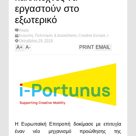
εργαστούν στο
εξωτερικό
Reply
Ευρώπη
,
Πολιτισμός & Διασκέδαση
,
Creative Europe
,
i-
Portunus
,
What's hot?
Οκτωβρίου 29, 2019
A
+
A
-
PRINT
EMAIL
Η Ευρωπαϊκή Επιτροπή δοκίμασε με επιτυχία
έναν νέο μηχανισμό προώθησης της