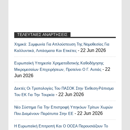
ΤΕΛΕΥΤΑΙΕΣ ΑΝΑΡΤΗΣΕΙΣ
Χημικά: Συμφωνία Για Απλούστευση Της Νομοθεσίας Για
Recent Posts Widget
- 22 Jun 2026
Καλλυντικά, Λιπάσματα Και Ετικέτες
Ευρωπαϊκή Υπηρεσία Χρηματοδοτικής Καθοδήγησης
- 22
Μικρομεσαίων Επιχειρήσεων, Προτείνει Ο Γ. Αυτιάς
Jun 2026
Δεκτές Οι Τροπολογίες Του ΠΑΣΟΚ Στην Έκθεση-Ράπισμα
- 22 Jun 2026
Του ΕΚ Για Την Τουρκία
Νέο Σύστημα Για Την Επιστροφή Υπηκόων Τρίτων Χωρών
- 22 Jun 2026
Που Διαμένουν Παράτυπα Στην ΕΕ
Η Ευρωπαϊκή Επιτροπή Και Ο ΟΟΣΑ Παρουσιάζουν Το