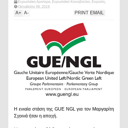
Ευρωπαϊκη Αριστερα
,
Ευρωπαϊκό Κοινοβούλιο
,
Ευρώπη
,
πολιτική
,
Σχοινας
,
What's hot?
Οκτωβρίου 06, 2019
A
+
A
-
PRINT
EMAIL
Η ενιαία στάση της GUE NGL για τον Μαργαρίτη
Σχοινά ήταν η αποχή.