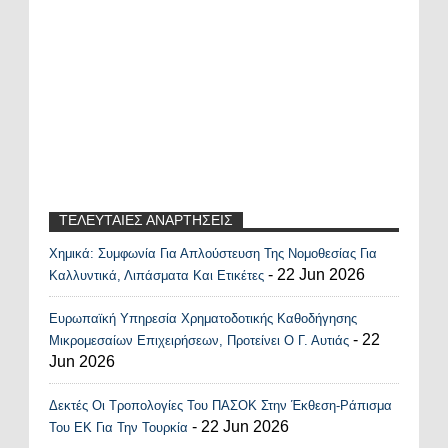
ΤΕΛΕΥΤΑΙΕΣ ΑΝΑΡΤΗΣΕΙΣ
Χημικά: Συμφωνία Για Απλούστευση Της Νομοθεσίας Για
Recent Posts Widget
- 22 Jun 2026
Καλλυντικά, Λιπάσματα Και Ετικέτες
Ευρωπαϊκή Υπηρεσία Χρηματοδοτικής Καθοδήγησης
- 22
Μικρομεσαίων Επιχειρήσεων, Προτείνει Ο Γ. Αυτιάς
Jun 2026
Δεκτές Οι Τροπολογίες Του ΠΑΣΟΚ Στην Έκθεση-Ράπισμα
- 22 Jun 2026
Του ΕΚ Για Την Τουρκία