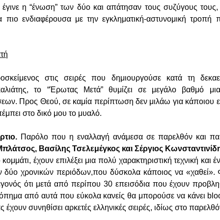
έγινε η “ένωση” των δύο και απάτησαν τους συζύγους τους,
μα πιο ενδιαφέρουσα με την εγκληματική-αστυνομική τροπή 
ατή
οσκείμενος στις σειρές που δημιουργούσε κατά τη δεκαε
λιάτης, το “Έρωτας Μετά” θυμίζει σε μεγάλο βαθμό μια
εων. Προς Θεού, σε καμία περίπτωση δεν μιλάω για κάποιου ε
έμπει στο δικό μου το μυαλό.
ρτιο.
Παρόλο που η εναλλαγή ανάμεσα σε παρελθόν και παρ
πλάτσος, Βασίλης Τσελεμέγκος και Σέργιος Κωνσταντινίδ
 κομμάτι, έχουν επιλέξει μια πολύ χαρακτηριστική τεχνική και 
δύο χρονικών περιόδων,που δύσκολα κάποιος να «χαθεί». Φυ
γονός ότι μετά από περίπου 30 επεισόδια που έχουν προβλη
ατόπημα από αυτά που εύκολα κανείς θα μπορούσε να κάνει blo
ς έχουν συνηθίσει αρκετές ελληνικές σειρές, ιδίως στο παρελθ