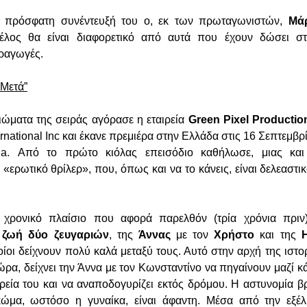
ε πρόσφατη συνέντευξή του ο, εκ των πρωταγωνιστών,
Μά
έλος θα είναι διαφορετικό από αυτά που έχουν δώσει σ
ραγωγές.
 Μετά”
ιώματα της σειράς αγόρασε η εταιρεία
Green Pixel Productio
ernational Inc και έκανε πρεμιέρα στην Ελλάδα στις 16 Σεπτεμβ
ha. Από το πρώτο κιόλας επεισόδιο καθήλωσε, μιας κα
«ερωτικό θρίλερ», που, όπως και να το κάνεις, είναι δελεαστικ
το χρονικό πλαίσιο που αφορά παρελθόν (τρία χρόνια πριν
 ζωή δύο ζευγαριών
, της
Άννας
με τον
Χρήστο
και της
ποίοι δείχνουν πολύ καλά μεταξύ τους. Αυτό στην αρχή της ιστο
ώρα, δείχνει την Άννα με τον Κωνσταντίνο να πηγαίνουν μαζί κ
ρεία του και να αναποδογυρίζει εκτός δρόμου. Η αστυνομία βρ
ώμα, ωστόσο η γυναίκα, είναι άφαντη. Μέσα από την εξέλι