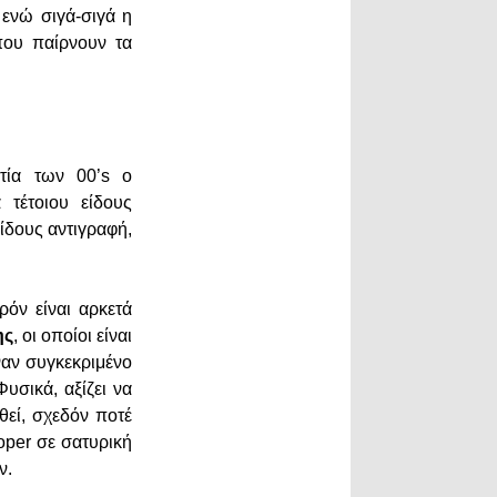
 ενώ σιγά-σιγά η
που παίρνουν τα
τία των 00’s ο
 τέτοιου είδους
ίδους αντιγραφή,
όν είναι αρκετά
ης
, οι οποίοι είναι
έναν συγκεκριμένο
σικά, αξίζει να
θεί, σχεδόν ποτέ
oper σε σατυρική
όν.