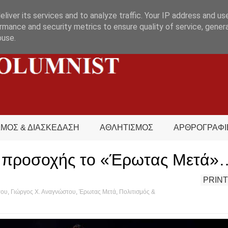
liver its services and to analyze traffic. Your IP address and us
rmance and security metrics to ensure quality of service, gene
buse.
ΣΜΟΣ & ΔΙΑΣΚΕΔΑΣΗ
ΑΘΛΗΤΙΣΜΟΣ
ΑΡΘΡΟΓΡΑΦΙ
ζει προσοχής το «Έρωτας Μετά»
PRINT
του
,
Γιώργος Χ. Αναγνώστου
,
Έρωτας Μετά
,
Πολιτισμός &
s hot?