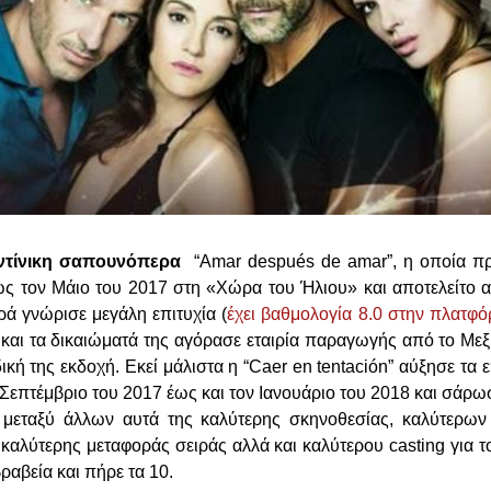
ντίνικη σαπουνόπερα
“Amar después de amar”, η οποία π
ως τον Μάιο του 2017 στη «Χώρα του Ήλιου» και αποτελείτο 
ρά γνώρισε μεγάλη επιτυχία (
έχει βαθμολογία 8.0 στην πλατφ
 και τα δικαιώματά της αγόρασε εταιρία παραγωγής από το Μεξ
δική της εκδοχή. Εκεί μάλιστα η “Caer en tentación” αύξησε τα 
επτέμβριο του 2017 έως και τον Ιανουάριο του 2018 και σάρωσ
 μεταξύ άλλων αυτά της καλύτερης σκηνοθεσίας, καλύτερω
, καλύτερης μεταφοράς σειράς αλλά και καλύτερου casting για 
βραβεία και πήρε τα 10.