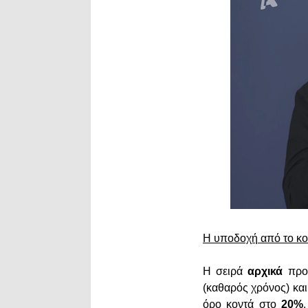
Η υποδοχή από το κο
Η σειρά
αρχικά
προ
(καθαρός χρόνος) κα
όρο κοντά στο
20%