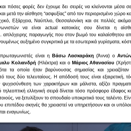
και πόσες φορές δεν έχουμε δει σειρές να κλείνονται μέσα σε
και μετά την αίσθηση “ασφυξίας” από τον περιορισμένο χώρο και
ικό, Εξάρχεια, Ναύπλιο, Θεσσαλονίκη και σε πολλές ακόμα 
ωνιστών να είναι actual κατοικίες σου δίνεται η αίσ
… απλόχειρης παραγωγής που στον βωμό του καλαίσθητου απ
γουμένως αυξημένο συγκριτικά με τα εσωτερικά γυρίσματα, κόσ
 πρωταγωνιστές είναι η
Βάσω Λασκαράκη
(Άννα) ο
Αντών
ιιλυ Κολιανδρή
(Ηλέκτρα) και ο
Μάριος Αθανασίου
(Χρήστ
νότα τα οποία ήταν βαρύνουσας σημασίας και χρειαζόταν
πό τους δύο τελευταίους. Η απόδοσή τους είναι εξαιρετική, 
 ψυχοσύνθεση των χαρακτήρων και μάλιστα, αξίζει πραγματ
ό τηλεοπτική ελληνική σειρά δίνεται τόσο πρόσφορο έδαφος κα
οιούς, να ξετυλίξουν το σπουδαίο υποκριτικό τους ταλέντο. Εί
υ επιπέδου σκηνές θα χρειαστεί να υπηρετήσουν και οι υπόλοι
εται εναγωνίως.