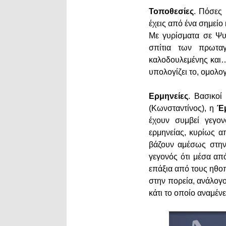
Τοποθεσίες
. Πόσες 
έχεις από ένα σημείο 
Με γυρίσματα σε Ψυχ
σπίτια των πρωταγ
καλοδουλεμένης και
υπολογίζει το, ομολο
Ερμηνείες
. Βασικοί
(Κωνσταντίνος), η
Έμ
έχουν συμβεί γεγο
ερμηνείας, κυρίως α
βάζουν αμέσως στην
γεγονός ότι μέσα απ
επάξια από τους ηθοπ
στην πορεία, ανάλογο
κάτι το οποίο αναμέν