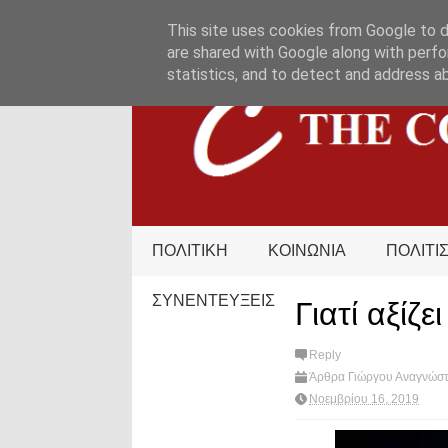
HOME
ΟΡΟΙ ΧΡΗΣΗΣ
ΕΠΙΚΟΙΝΩΝΙΑ
This site uses cookies from Google to de
are shared with Google along with perfo
statistics, and to detect and address a
ΠΟΛΙΤΙΚΗ
ΚΟΙΝΩΝΙΑ
ΠΟΛΙΤΙ
ΣΥΝΕΝΤΕΥΞΕΙΣ
Γιατί αξί
Reply
Άρθρα Γιώργου Αναγνώσ
Διασκέδαση
,
Alpha
,
What'
Νοεμβρίου 16, 2019