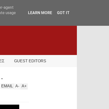
er-agent
rate usage
LEARN MORE
GOT IT
ΕΣ
GUEST EDITORS
…
EMAIL
A
-
A
+