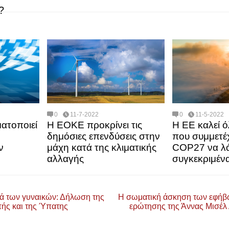
?
0
11-7-2022
0
11-5-2022
ατοποιεί
Η ΕΟΚΕ προκρίνει τις
Η ΕΕ καλεί ό
δημόσιες επενδύσεις στην
που συμμετέ
ν
μάχη κατά της κλιματικής
COP27 να λ
αλλαγής
συγκεκριμέν
τά των γυναικών: Δήλωση της
Η σωματική άσκηση των εφήβω
ής και της Ύπατης
ερώτησης της Άννας Μισέ