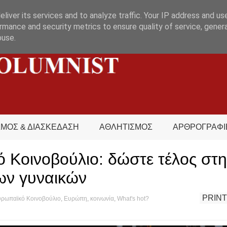
liver its services and to analyze traffic. Your IP address and us
rmance and security metrics to ensure quality of service, gene
buse.
ΣΜΟΣ & ΔΙΑΣΚΕΔΑΣΗ
ΑΘΛΗΤΙΣΜΟΣ
ΑΡΘΡΟΓΡΑΦΙ
 Κοινοβούλιο: δώστε τέλος στη
των γυναικών
PRINT
ρωπαϊκό Κοινοβούλιο
,
Ευρώπη
,
κοινωνία
,
What's hot?