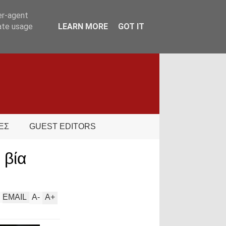
er-agent
rate usage
LEARN MORE
GOT IT
ΕΣ
GUEST EDITORS
 βία
EMAIL
A
-
A
+