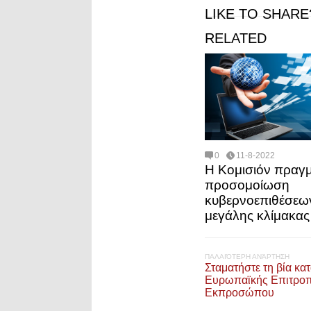
LIKE TO SHARE
RELATED
0
11-8-2022
Η Κομισιόν πραγμ
προσομοίωση
κυβερνοεπιθέσεω
μεγάλης κλίμακας
ΠΑΛΑΙΌΤΕΡΗ ΑΝΆΡΤΗΣΗ
Σταματήστε τη βία κα
Eυρωπαϊκής Επιτροπ
Εκπροσώπου