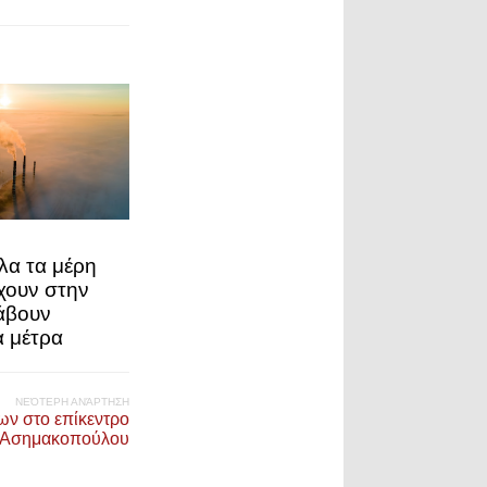
λα τα μέρη
χουν στην
άβουν
α μέτρα
ΝΕΌΤΕΡΗ ΑΝΆΡΤΗΣΗ
ν στο επίκεντρο
λ Ασημακοπούλου