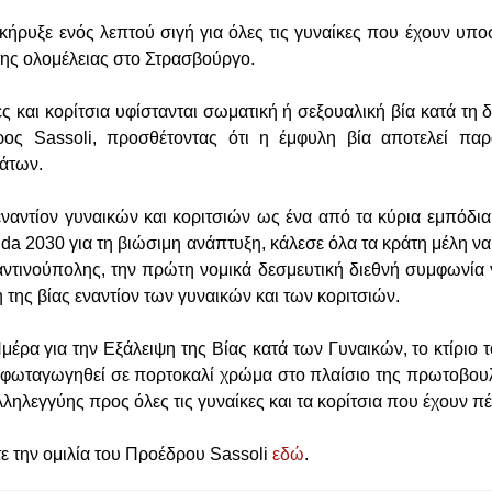
ήρυξε ενός λεπτού σιγή για όλες τις γυναίκες που έχουν υποστ
της ολομέλειας στο Στρασβούργο.
ες και κορίτσια υφίστανται σωματική ή σεξουαλική βία κατά τη 
ρος Sassoli, προσθέτοντας ότι η έμφυλη βία αποτελεί πα
μάτων.
ναντίον γυναικών και κοριτσιών ως ένα από τα κύρια εμπόδια 
da 2030 για τη βιώσιμη ανάπτυξη, κάλεσε όλα τα κράτη μέλη ν
τινούπολης, την πρώτη νομικά δεσμευτική διεθνή συμφωνία 
 της βίας εναντίον των γυναικών και των κοριτσιών.
μέρα για την Εξάλειψη της Βίας κατά των Γυναικών, το κτίριο 
φωταγωγηθεί σε πορτοκαλί χρώμα στο πλαίσιο της πρωτοβουλ
λληλεγγύης προς όλες τις γυναίκες και τα κορίτσια που έχουν π
ε την ομιλία του Προέδρου Sassoli
εδώ
.